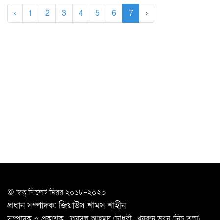
‹
1
2
3
4
5
6
7
›
© স্বত্ব সি‌লেট মিরর ২০১৮-২০২০
প্রধান সম্পাদক: জিয়াউস শামস শাহীন
সম্পাদক ও প্রকাশক : ফয়সল আহমদ চৌধুরী। খয়রুন ভবন (নিচ তলা),