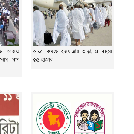
াবিতে আজও
আরো কমছে হজযাত্রার ভাড়া, ৪ বছরে
বরোধ; যান
৫৫ হাজার