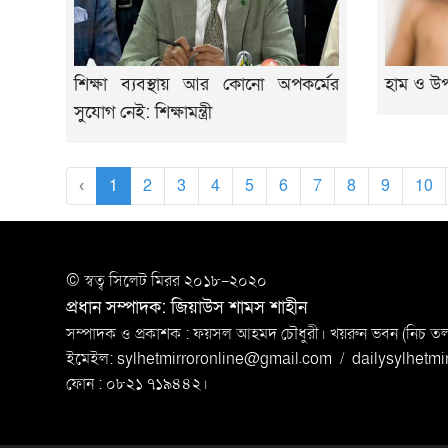
শিক্ষা ব্যবস্থায় আর কোনো অপকর্মের
হাম ও উপস
সুযোগ নেই: শিক্ষামন্ত্রী
‹
1
2
3
4
5
6
7
8
9
10
© স্বত্ব সি‌লেট মিরর ২০১৮-২০২০
প্রধান সম্পাদক: জিয়াউস শামস শাহীন
সম্পাদক ও প্রকাশক : ফয়সল আহমদ চৌধুরী। খয়রুন ভবন (নিচ তলা)
ইমেইল:
sylhetmirroronline@gmail.com
/
dailysylhetm
ফোন : ০৮২১ ৭১৯৪৪২।