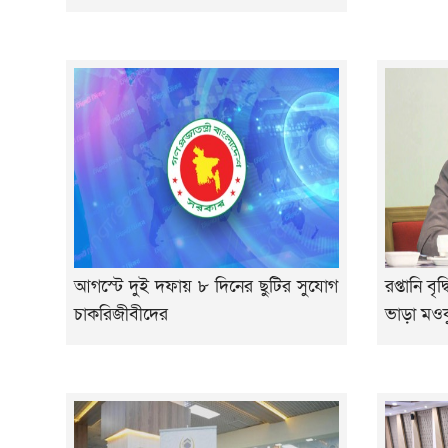
আগস্টে দুই দফায় ৮ দিনের ছুটির সুযোগ
রপ্তানি বৃদ
চাকরিজীবীদের
ভাড়া মওকু