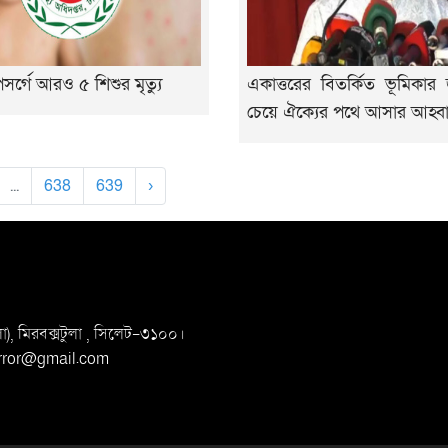
র্গে আরও ৫ শিশুর মৃত্যু
একাত্তরের বিতর্কিত ভূমিকার জ
চেয়ে ঐক্যের পথে আসার আহ্ব
...
638
639
›
, মিরবক্সটুলা ,
সি‌লেট-৩১০০।
irror@gmail.com