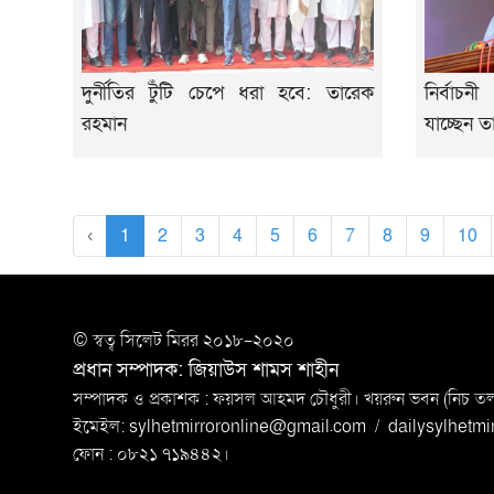
দুর্নীতির টুঁটি চেপে ধরা হবে: তারেক
নির্বাচনী
রহমান
যাচ্ছেন 
‹
1
2
3
4
5
6
7
8
9
10
© স্বত্ব সি‌লেট মিরর ২০১৮-২০২০
প্রধান সম্পাদক: জিয়াউস শামস শাহীন
সম্পাদক ও প্রকাশক : ফয়সল আহমদ চৌধুরী। খয়রুন ভবন (নিচ তলা)
ইমেইল:
sylhetmirroronline@gmail.com
/
dailysylhetm
ফোন : ০৮২১ ৭১৯৪৪২।