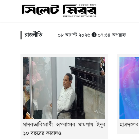
রাজনীতি
০৮ আগস্ট ২০২৬
০৭:৩৪ অপরাহ্ন
মানবতাবিরোধী অপরাধের মামলায় ইনুর
ছাত্রদলে
১০ বছরের কারাদণ্ড