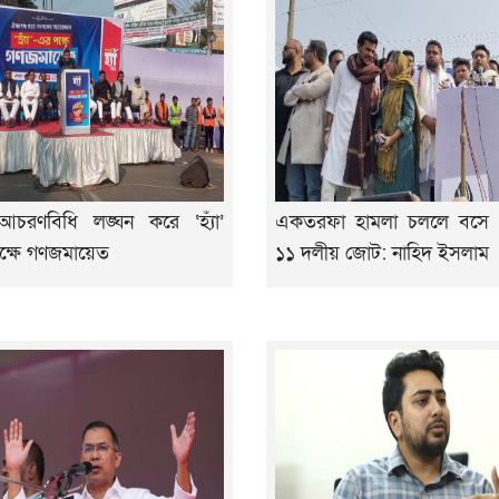
আচরণবিধি লঙ্ঘন করে ‘হ্যাঁ’
একতরফা হামলা চললে বসে 
ক্ষে গণজমায়েত
১১ দলীয় জোট: নাহিদ ইসলাম