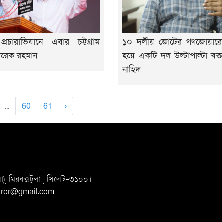
 প্রচারাভিযানে এবার চট্টগ্রাম
১০ দলীয় জোটের গণজোয়ারে
তারেক রহমান
হয়ে একটি দল উল্টাপাল্টা বক্তব
নাহিদ
...
60
61
›
, মিরবক্সটুলা ,
সি‌লেট-৩১০০।
irror@gmail.com