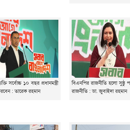
তি সর্বোচ্চ ১০ বছর প্রধানমন্ত্রী
বিএনপির রাজনীতি হলো সুষ্ঠু প
রবেন : তারেক রহমান
রাজনীতি : ডা. জুবাইদা রহমান