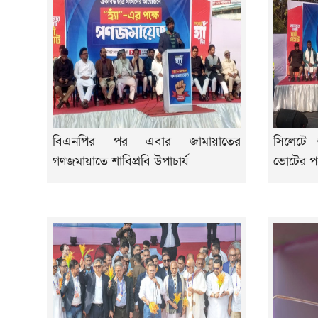
বিএনপির পর এবার জামায়াতের
সিলেটে 
গণজমায়াতে শাবিপ্রবি উপাচার্য
ভোটের প