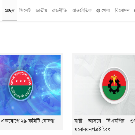
প্রচ্ছদ
সিলেট
জাতীয়
রাজনীতি
আন্তর্জাতিক
খেলা
বিনোদন
র একযোগে ২৯ কমিটি ঘোষণা
নারী আসনে বিএনপির ৩৬ প
মনোনয়নপত্রই বৈধ