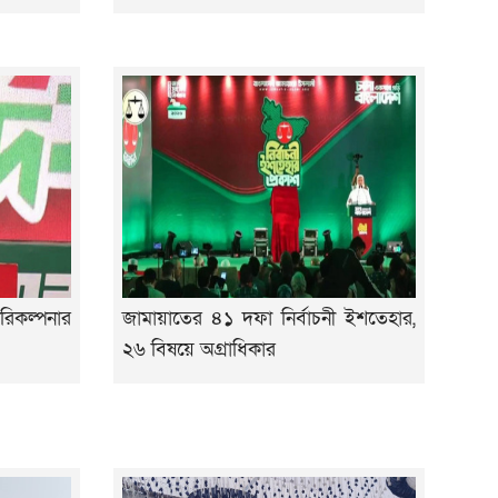
রিকল্পনার
জামায়াতের ৪১ দফা নির্বাচনী ইশতেহার,
২৬ বিষয়ে অগ্রাধিকার