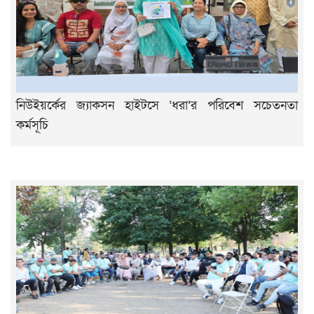
নিউইয়র্কের জ্যাকসন হাইটসে ‘ধরা’র পরিবেশ সচেতনতা
কর্মসূচি