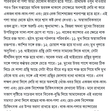
পরিবর্তন বা গলা ভাঙা যেকোন কারণে হতে পারে। প্রাথমিক ওষুধ খাওয়ার
পরও তিন সপ্তাহের অধিক স্বরভঙ্গ থাকলে সেক্ষেত্রে অবশ্যই দেরি না করে
একজন নাক-কান-গলা এবং হেড-নেক বিশেষজ্ঞের শরণাপন্ন হতে হবে। এই
গলা ভাঙা থেকে হঠাৎ করে শ্বাস কষ্ট দেখা দেওয়া। ৮. অস্বাভাবিকভাবে
ওজন হ্রাস। সঙ্গে অরুচি এবং ক্ষুধামান্দা। ৯. জিহ্বা অথবা মুখের ভিতরের
উপরিত্বকে সাদা-লাল ছোপ বা প্যাচ। ১০. নাকের ক্যান্সার এর ক্ষেত্রে নাক
দিয়ে রক্ত আসা। হঠাৎ মুখের গঠনগত পরিবর্তন। ১১. মুখ দিয়ে অস্বাভাবিক
রক্তপাত। কাশির সঙ্গে রক্ত। ১২. চোয়াল শক্ত হয়ে যাওয়া এবং মুখ খুলতে
অসুবিধা। ১৩. থাইরয়েড গ্রন্থি যেটা গলার সামনের দিকে থাকে, সেটা
দীর্ঘদিন ফুলে শক্ত হয়ে থাকা। অনেক সময় এই থাইরয়েড গ্রন্থির ফুলার
সঙ্গে গলার কণ্ঠস্বর ভেঙ্গে যেতে পারে। ১৪. মুখের উভয় পাশে কানের ঠিক
নিচে যে লালা গ্রন্থি আছে সেটা ধীরে ধীরে বড় হয়ে শক্ত হয়ে গিয়ে যদি মুখ
বেঁকে যায় এবং সঙ্গে এই লালা গ্রন্থির ফোলায় ব্যথা থাকতে পারে। এসব
লক্ষণ দেখা দিলে দেরি না করে অবশ্যই খোঁজ-খবর নিয়ে একজন নাক-কান-
গলা এবং হেড-নেক বিশেষজ্ঞ চিকিৎসককে দেখানো উচিত। মনে রাখবেন
সজাগ দৃষ্টিতে সচেতন ভাবে বিবেক-বুদ্ধি দিয়ে আমাদেরকে এই ধরণের
সমস্যা দেখা দিলে শ্রদ্ধেয় নাক-কান-গলা এবং হেড-নেক বিশেষজ্ঞ
চিকিৎসক এর উপর ভরসা রাখতে হবে। নাক-কান-গলার ক্যান্সারের