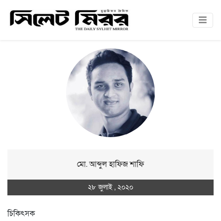
মো. আব্দুল হাফিজ শাফি
২৮ জুলাই , ২০২০
চিকিৎসক