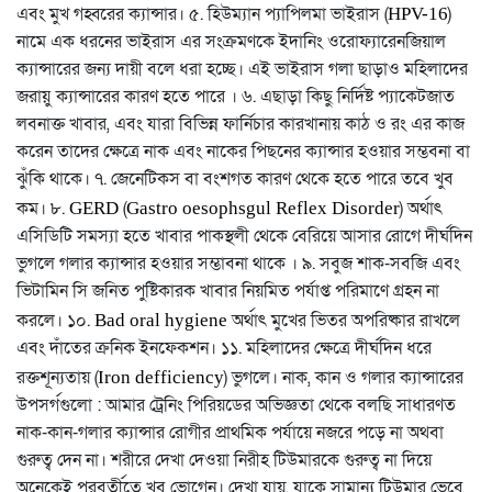
এবং মুখ গহ্বরের ক্যান্সার। ৫. হিউম্যান প্যাপিলমা ভাইরাস (
)
HPV-16
নামে এক ধরনের ভাইরাস এর সংক্রমণকে ইদানিং ওরোফ্যারেনজিয়াল
ক্যান্সারের জন্য দায়ী বলে ধরা হচ্ছে। এই ভাইরাস গলা ছাড়াও মহিলাদের
জরায়ু ক্যান্সারের কারণ হতে পারে । ৬. এছাড়া কিছু নির্দিষ্ট প্যাকেটজাত
লবনাক্ত খাবার, এবং যারা বিভিন্ন ফার্নিচার কারখানায় কাঠ ও রং এর কাজ
করেন তাদের ক্ষেত্রে নাক এবং নাকের পিছনের ক্যান্সার হওয়ার সম্ভবনা বা
ঝুঁকি থাকে। ৭. জেনেটিকস বা বংশগত কারণ থেকে হতে পারে তবে খুব
কম। ৮.
(
) অর্থাৎ
GERD
Gastro oesophsgul Reflex Disorder
এসিডিটি সমস্যা হতে খাবার পাকস্থলী থেকে বেরিয়ে আসার রোগে দীর্ঘদিন
ভুগলে গলার ক্যান্সার হওয়ার সম্ভাবনা থাকে । ৯. সবুজ শাক-সবজি এবং
ভিটামিন সি জনিত পুষ্টিকারক খাবার নিয়মিত পর্যাপ্ত পরিমাণে গ্রহন না
করলে। ১০.
অর্থাৎ মুখের ভিতর অপরিষ্কার রাখলে
Bad oral hygiene
এবং দাঁতের ক্রনিক ইনফেকশন। ১১. মহিলাদের ক্ষেত্রে দীর্ঘদিন ধরে
রক্তশূন্যতায় (
) ভুগলে। নাক, কান ও গলার ক্যান্সারের
Iron defficiency
উপসর্গগুলো : আমার ট্রেনিং পিরিয়ডের অভিজ্ঞতা থেকে বলছি সাধারণত
নাক-কান-গলার ক্যান্সার রোগীর প্রাথমিক পর্যায়ে নজরে পড়ে না অথবা
গুরুত্ব দেন না। শরীরে দেখা দেওয়া নিরীহ টিউমারকে গুরুত্ব না দিয়ে
অনেকেই পরবর্তীতে খুব ভোগেন। দেখা যায়, যাকে সামান্য টিউমার ভেবে