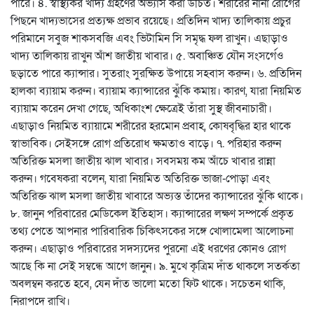
পারে। ৪. স্বাস্থ্যকর খাদ্য গ্রহণের অভ্যাস করা উচিত। শরীরের নানা রোগের
পিছনে খাদ্যভাসের প্রত্যক্ষ প্রভাব রয়েছে। প্রতিদিন খাদ্য তালিকায় প্রচুর
পরিমানে সবুজ শাকসবজি এবং ভিটামিন সি সমৃদ্ধ ফল রাখুন। এছাড়াও
খাদ্য তালিকায় রাখুন আঁশ জাতীয় খাবার। ৫. অবাঞ্চিত যৌন সংসর্গেও
ছড়াতে পারে ক্যান্সার। সুতরাং সুরক্ষিত উপায়ে সহবাস করুন। ৬. প্রতিদিন
হালকা ব্যায়াম করুন। ব্যায়াম ক্যান্সারের ঝুঁকি কমায়। কারণ, যারা নিয়মিত
ব্যায়াম করেন দেখা গেছে, অধিকাংশ ক্ষেত্রেই তাঁরা সুস্থ জীবনাচারী।
এছাড়াও নিয়মিত ব্যায়ামে শরীরের হরমোন প্রবাহ, কোষবৃদ্ধির হার থাকে
স্বাভাবিক। সেইসঙ্গে রোগ প্রতিরোধ ক্ষমতাও বাড়ে। ৭. পরিহার করুন
অতিরিক্ত মসলা জাতীয় ঝাল খাবার। সবসময় কম আঁচে খাবার রান্না
করুন। গবেষকরা বলেন, যারা নিয়মিত অতিরিক্ত ভাজা-পোড়া এবং
অতিরিক্ত ঝাল মসলা জাতীয় খাবারে অভ্যস্ত তাঁদের ক্যান্সারের ঝুঁকি থাকে।
৮. জানুন পরিবারের মেডিকেল ইতিহাস। ক্যান্সারের লক্ষণ সম্পর্কে প্রকৃত
তথ্য পেতে আপনার পারিবারিক চিকিৎসকের সঙ্গে খোলামেলা আলোচনা
করুন। এছাড়াও পরিবারের সদস্যদের পুরনো এই ধরণের কোনও রোগ
আছে কি না সেই সম্বন্ধে আগে জানুন। ৯. মুখে কৃত্রিম দাঁত থাকলে সতর্কতা
অবলম্বন করতে হবে, যেন দাঁত ভালো মতো ফিট থাকে। সচেতন থাকি,
নিরাপদে রাখি।