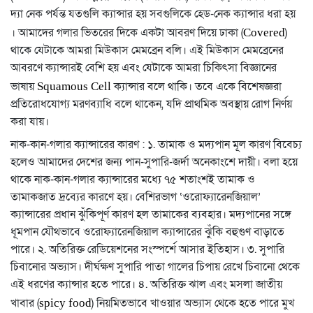
দ্যা নেক পর্যন্ত যতগুলি ক্যান্সার হয় সবগুলিকে হেড-নেক ক্যান্সার ধরা হয়
। আমাদের গলার ভিতরের দিকে একটা আবরণ দিয়ে ঢাকা (
)
Covered
থাকে যেটাকে আমরা মিউকাস মেমব্রেন বলি। এই মিউকাস মেমব্রেনের
আবরণে ক্যান্সারই বেশি হয় এবং যেটাকে আমরা চিকিৎসা বিজ্ঞানের
ভাষায়
ক্যান্সার বলে থাকি। তবে একে বিশেষজ্ঞরা
Squamous Cell
প্রতিরোধযোগ্য মরণব্যাধি বলে থাকেন, যদি প্রাথমিক অবস্থায় রোগ নির্ণয়
করা যায়।
নাক-কান-গলার ক্যান্সারের কারণ : ১. তামাক ও মদ্যপান মূল কারণ বিবেচ্য
হলেও আমাদের দেশের জন্য পান-সুপারি-জর্দা অনেকাংশে দায়ী। বলা হয়ে
থাকে নাক-কান-গলার ক্যান্সারের মধ্যে ৭৫ শতাংশই তামাক ও
তামাকজাত দ্রব্যের কারণে হয়। বেশিরভাগ ‘ওরোফ্যারেনজিয়াল’
ক্যান্সারের প্রধান ঝুঁকিপূর্ণ কারণ হল তামাকের ব্যবহার। মদ্যপানের সঙ্গে
ধূমপান যৌথভাবে ওরোফ্যারেনজিয়াল ক্যান্সারের ঝুঁকি বহুগুণ বাড়াতে
পারে। ২. অতিরিক্ত রেডিয়েশনের সংস্পর্শে আসার ইতিহাস। ৩. সুপারি
চিবানোর অভ্যাস। দীর্ঘক্ষণ সুপারি পাতা গালের চিপায় রেখে চিবানো থেকে
এই ধরণের ক্যান্সার হতে পারে। ৪. অতিরিক্ত ঝাল এবং মসলা জাতীয়
খাবার (
) নিয়মিতভাবে খাওয়ার অভ্যাস থেকে হতে পারে মুখ
spicy food