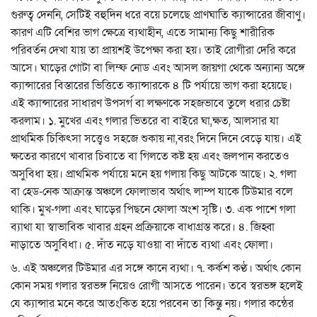
গুরুত্ব দেননি, সেটিই বহুদিন ধরে বয়ে চলেছে প্রাণঘাতি ক্যান্সারের জীবাণু।
কারণ এটি বেশির ভাগ ক্ষেত্রে ব্যথাহীন, এতে সামান্য কিছু শারীরিক
পরিবর্তন দেখা যায় তা প্রায়শই উপেক্ষা করা হয়। তাই রোগীরা দেরি করে
আসে। ঘাড়ের গোটা বা লিম্ফ নোড এবং আসল জায়গা থেকে অন্যান্য অঙ্গে
ক্যান্সারের বিস্তারের ভিত্তিতে ক্যান্সারকে ৪ টি পর্যায়ে ভাগ করা হয়েছে।
এই ক্যান্সারের সাধারণ উপসর্গ বা লক্ষণকে সহজভাবে তুলে ধরার চেষ্টা
করলাম। ১. মুখের এবং গলার ভিতরে বা বাইরে ঘা,ক্ষত, আলসার যা
প্রাথমিক চিকিৎসা সত্ত্বেও সহজে শুকায় না,বরং দিনে দিনে বেড়ে যায়। এই
ক্ষতের কারণে খাবার চিবাতে বা গিলতে কষ্ট হয় এবং জলপান করতেও
অসুবিধা হয়। প্রাথমিক পর্যায়ে মনে হয় গলায় কিছু আটকে আছে। ২. গলা
বা হেড-নেক আক্রান্ত অঞ্চলে ফোলাভাব অর্থাৎ লাম্প যাকে টিউমার বলে
থাকি। মুখ-গলা এবং ঘাড়ের পিছনে ফোলা অংশ সৃষ্টি। ৩. এক পাশে গলা
ব্যাথা যা স্বাভাবিক খাবার গ্রহন প্রক্রিয়াকে বাধাগ্রস্ত করে। ৪. জিহ্বা
নাড়াতে অসুবিধা। ৫. দাঁত নড়ে যাওয়া বা দাঁতে ব্যথা এবং ফোলা।
৬. এই অঞ্চলের টিউমার এর সঙ্গে কানে ব্যথা। ৭. কর্কশ কণ্ঠ। অর্থাৎ কোন
কোন সময় গলার স্বরভঙ্গ নিয়েও রোগী আসতে পারেন। তবে স্বরভঙ্গ হলেই
যে ক্যান্সার মনে করে আতংকিত হয়ে পরবেন তা কিন্তু নয়। গলার কন্ঠের