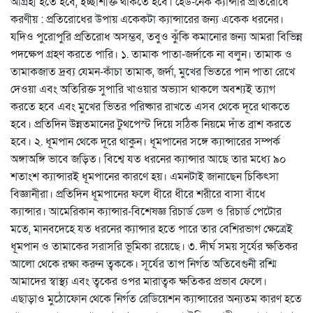
আগ্রহী হতে হবে, ইচ্ছাশক্তি থাকতে হবে। হেড-নেক ক্যান্সার প্রতিরোধে
করণীয় : প্রতিরোধের উপায় একেকটা ক্যান্সারের জন্য একেক ধরনের।
যদিও পুরোপুরি প্রতিরোধ অসম্ভব, তবুও ঝুঁকি কমানোর জন্য আমরা বিভিন্ন
পদক্ষেপ গ্রহণ করতে পারি। ১. তামাক পাতা-জর্দাকে না বলুন। তামাক ও
তামাকজাত দ্রব্য যেমন-কাঁচা তামাক, জর্দা, মুখের ভিতরে পান পাতা রেখে
দেওয়া এবং অতিরিক্ত সুপারি খাওয়ার অভ্যাস থাকলে অবশ্যই ত্যাগ
করতে হবে এবং মুখের ভিতর পরিষ্কার রাখতে এসব থেকে দূরে থাকতে
হবে। প্রতিদিন উন্নতমানের টুথপেস্ট দিয়ে সঠিক নিয়মে দাঁত ব্রাশ করতে
হবে। ২. ধূমপান থেকে দূরে থাকুন। ধূমপানের সঙ্গে ক্যান্সারের সম্পর্ক
অঙ্গাঅঙ্গি ভাবে জড়িত। বিশ্বে যত ধরনের ক্যান্সার আছে তার মধ্যে ৯০
শতাংশ ক্যান্সারই ধূমপানের কারণে হয়। এমনটাই জানাছেন চিকিৎসা
বিজ্ঞানীরা। প্রতিদিন ধূমপানের ফলে ধীরে ধীরে শরীরে বাসা বাঁধে
ক্যান্সার। আমেরিকান ক্যান্সার-বিশেষজ্ঞ রিচার্ড ডেল ও রিচার্ড পেটোর
মতে, মানবদেহে যত ধরনের ক্যান্সার হতে পারে তার বেশিরভাগ ক্ষেত্রেই
ধূমপান ও তামাকের সরাসরি ভূমিকা রয়েছে। ৩. দীর্ঘ সময় সূর্যের ক্ষতিকর
আলো থেকে রক্ষা করুন ত্বককে। সূর্যের তাপ নির্গত অতিবেগুনী রশ্মি
আমাদের স্বাস্থ্য এবং ত্বকের ওপর মারাত্বক ক্ষতিকর প্রভাব ফেলে।
এছাড়াও মুঠোফোন থেকে নির্গত রেডিয়েশন ক্যান্সারের অন্যতম কারণ হতে