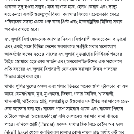
থাকলে সুস্থ হওয়া সম্ভব। মনে রাখতে হবে, হেলথ কেয়ার এবং স্বাস্থ্য
সচেতনতা একটি গুরুত্বপূর্ণ বিষয়। ক্যান্সার বিষয়ে সচেতনতার ক্ষেত্রে
পরিবারের সদস্য থেকে শুরু করে প্রিন্ট এবং ইলেকট্রনিক মিডিয়া সবার
অবদান রাখতে হবে।
২৭ জুলাই বিশ্ব হেড-নেক ক্যান্সার দিবস। বিশ্বব্যাপী জনসচেতনা বাড়ানো
এবং একই সঙ্গে বিভিন্ন দেশের সরকারসহ সংশ্লিষ্ট সবার মনোযোগ
আকর্ষণের লক্ষ্যে ২০১৪ সালের ২৭ জুলাই যুক্তরাষ্ট্রের নিউইয়র্ক শহরের
টাইম স্কোয়ারে হেড-নেক সার্জন এবং অনকোলজিস্টদের এক সম্মেলনে
প্রতি বছরের ২৭ জুলাই বিশ্বব্যাপী হেড-নেক ক্যান্সার দিবস পালনের
সিদ্ধান্ত গ্রহণ করা হয়।
মাথার খুলির মুখের অঞ্চল এবং গলার ভিতরে অনেক গুলি স্ট্রাকচার বা অঙ্গ
আছে যেমনÑনাক, মুখ, মুখগহ্বর, জিহবা, গলার টনসিল, শ্বাসনালী,
খাদ্যনালী, থাইরয়েড গ্রন্থি, লালাগ্রন্থি সেইগুলোর সমষ্টিগত ক্যান্সারকে হেড-
নেক ক্যান্সার বলা হয়। নাকের পাশে সাইনাস থাকে এবং নাকের পিছনে
যেটাকে আমরা ‘নেজোফেরিংক্স’ বলি সেখানেও ক্যান্সার দানা বাঁধতে
পারে। এদিকে থ্রোট (
) একদম মাথার ঠিক নিচে বেইস অব স্কাল
Throat
(
) থেকে ক্ল্যাভিক্যাল (কলার বোন) নামক হাড় অর্থাৎ রুট অব
Skull base