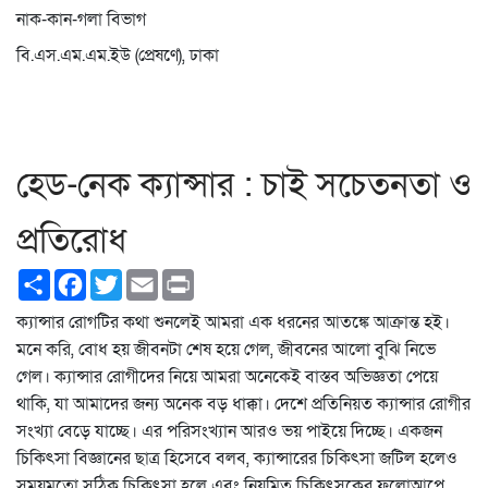
নাক-কান-গলা বিভাগ
বি.এস.এম.এম.ইউ (প্রেষণে), ঢাকা
হেড-নেক ক্যান্সার : চাই সচেতনতা ও
প্রতিরোধ
Share
Facebook
Twitter
Email
Print
ক্যান্সার রোগটির কথা শুনলেই আমরা এক ধরনের আতঙ্কে আক্রান্ত হই।
মনে করি, বোধ হয় জীবনটা শেষ হয়ে গেল, জীবনের আলো বুঝি নিভে
গেল। ক্যান্সার রোগীদের নিয়ে আমরা অনেকেই বাস্তব অভিজ্ঞতা পেয়ে
থাকি, যা আমাদের জন্য অনেক বড় ধাক্কা। দেশে প্রতিনিয়ত ক্যান্সার রোগীর
সংখ্যা বেড়ে যাচ্ছে। এর পরিসংখ্যান আরও ভয় পাইয়ে দিচ্ছে। একজন
চিকিৎসা বিজ্ঞানের ছাত্র হিসেবে বলব, ক্যান্সারের চিকিৎসা জটিল হলেও
সময়মতো সঠিক চিকিৎসা হলে এবং নিয়মিত চিকিৎসকের ফলোআপে