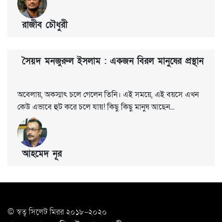
রাজীব চৌধুরী
সৈয়দ মনজুরুল ইসলাম : একজন বিরল মানুষের প্রস্থান
অবেলায়, অকস্মাৎ চলে গেলেন তিনি। এই সময়ে, এই বয়সে এখন
কেউ এভাবে হুট করে চলে যায়! কিছু কিছু মানুষ আছেন...
আহমেদ নূর
© স্বত্ব সি‌লেট মিরর ২০১৮-২০২০