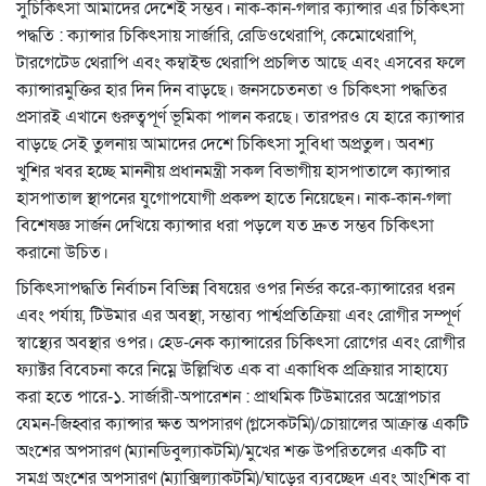
সুচিকিৎসা আমাদের দেশেই সম্ভব। নাক-কান-গলার ক্যান্সার এর চিকিৎসা
পদ্ধতি : ক্যান্সার চিকিৎসায় সার্জারি, রেডিওথেরাপি, কেমোথেরাপি,
টারগেটেড থেরাপি এবং কম্বাইন্ড থেরাপি প্রচলিত আছে এবং এসবের ফলে
ক্যান্সারমুক্তির হার দিন দিন বাড়ছে। জনসচেতনতা ও চিকিৎসা পদ্ধতির
প্রসারই এখানে গুরুত্বপূর্ণ ভূমিকা পালন করছে। তারপরও যে হারে ক্যান্সার
বাড়ছে সেই তুলনায় আমাদের দেশে চিকিৎসা সুবিধা অপ্রতুল। অবশ্য
খুশির খবর হচ্ছে মাননীয় প্রধানমন্ত্রী সকল বিভাগীয় হাসপাতালে ক্যান্সার
হাসপাতাল স্থাপনের যুগোপযোগী প্রকল্প হাতে নিয়েছেন। নাক-কান-গলা
বিশেষজ্ঞ সার্জন দেখিয়ে ক্যান্সার ধরা পড়লে যত দ্রুত সম্ভব চিকিৎসা
করানো উচিত।
চিকিৎসাপদ্ধতি নির্বাচন বিভিন্ন বিষয়ের ওপর নির্ভর করে-ক্যান্সারের ধরন
এবং পর্যায়, টিউমার এর অবস্থা, সম্ভাব্য পার্শ্বপ্রতিক্রিয়া এবং রোগীর সম্পূর্ণ
স্বাস্থ্যের অবস্থার ওপর। হেড-নেক ক্যান্সারের চিকিৎসা রোগের এবং রোগীর
ফ্যাক্টর বিবেচনা করে নিম্নে উল্লিখিত এক বা একাধিক প্রক্রিয়ার সাহায্যে
করা হতে পারে-১. সার্জারী-অপারেশন : প্রাথমিক টিউমারের অস্ত্রোপচার
যেমন-জিহ্বার ক্যান্সার ক্ষত অপসারণ (গ্লসেকটমি)/চোয়ালের আক্রান্ত একটি
অংশের অপসারণ (ম্যানডিবুল্যাকটমি)/মুখের শক্ত উপরিতলের একটি বা
সমগ্র অংশের অপসারণ (ম্যাক্সিল্যাকটমি)/ঘাড়ের ব্যবচ্ছেদ এবং আংশিক বা