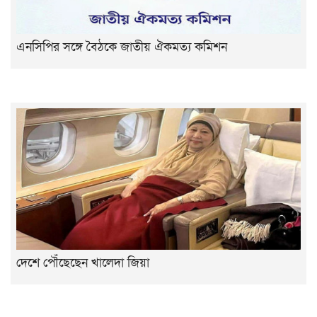
এনসিপির সঙ্গে বৈঠকে জাতীয় ঐকমত্য কমিশন
দেশে পৌঁছেছেন খালেদা জিয়া