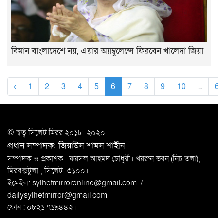
বিমান বাংলাদেশে নয়, এয়ার অ্যাম্বুলেন্সে ফিরবেন খালেদা জিয়া
‹
1
2
3
4
5
6
7
8
9
10
...
© স্বত্ব সি‌লেট মিরর ২০১৮-২০২০
প্রধান সম্পাদক: জিয়াউস শামস শাহীন
সম্পাদক ও প্রকাশক : ফয়সল আহমদ চৌধুরী। খয়রুন ভবন (নিচ তলা),
মিরবক্সটুলা ,
সি‌লেট-৩১০০।
ইমেইল:
sylhetmirroronline@gmail.com
/
dailysylhetmirror@gmail.com
ফোন : ০৮২১ ৭১৯৪৪২।