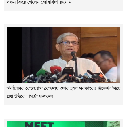
লন্ডন ফিরে গেলেন জোবাইদা রহমান
নির্বাচনের রোডম্যাপ ঘোষণায় দেরি হলে সরকারের উদ্দেশ্য নিয়ে
প্রশ্ন উঠবে : মির্জা ফখরুল