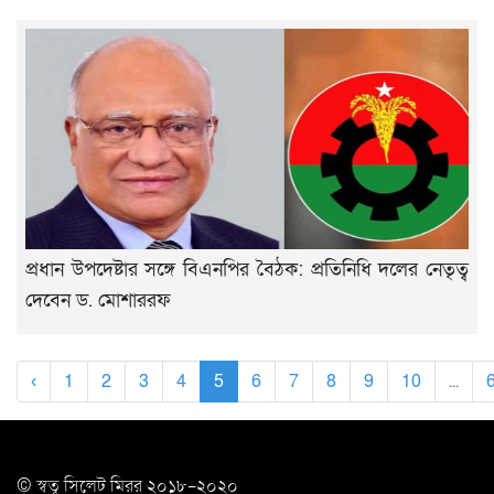
প্রধান উপদেষ্টার সঙ্গে বিএনপির বৈঠক: প্রতিনিধি দলের নেতৃত্ব
দেবেন ড. মোশাররফ
‹
1
2
3
4
5
6
7
8
9
10
...
© স্বত্ব সি‌লেট মিরর ২০১৮-২০২০