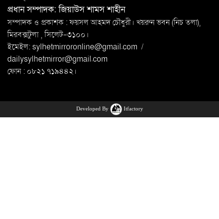
প্রধান সম্পাদক: জিয়াউস শামস শাহীন
সম্পাদক ও প্রকাশক : ফয়সল আহমদ চৌধুরী। খয়রুন ভবন (নিচ তলা),
মিরবক্সটুলা ,
সি‌লেট-৩১০০।
ইমেইল:
sylhetmirroronline@gmail.com
/
dailysylhetmirror@gmail.com
ফোন : ০৮২১ ৭১৯৪৪২।
Developed By
Itfactory