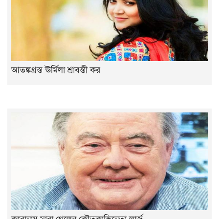
আতঙ্কগ্রস্ত ঊর্মিলা শ্রাবন্তী কর