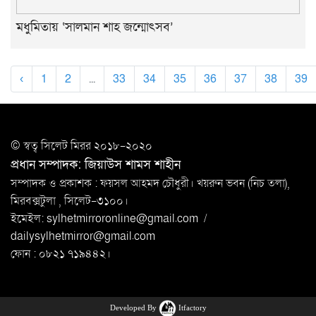
মধুমিতায় ‘সালমান শাহ জন্মোৎসব’
‹
1
2
...
33
34
35
36
37
38
39
© স্বত্ব সি‌লেট মিরর ২০১৮-২০২০
প্রধান সম্পাদক: জিয়াউস শামস শাহীন
সম্পাদক ও প্রকাশক : ফয়সল আহমদ চৌধুরী। খয়রুন ভবন (নিচ তলা),
মিরবক্সটুলা ,
সি‌লেট-৩১০০।
ইমেইল:
sylhetmirroronline@gmail.com
/
dailysylhetmirror@gmail.com
ফোন : ০৮২১ ৭১৯৪৪২।
Developed By
Itfactory