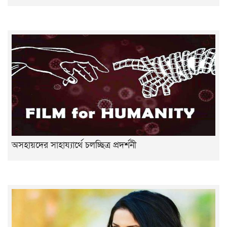
অসহায়দের সাহায্যার্থে চলচ্ছিত্র প্রদর্শনী