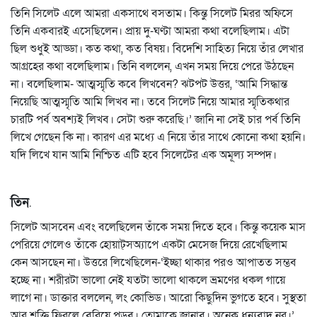
তিনি সিলেট এলে আমরা একসাথে বসতাম। কিন্তু সিলেট মিরর অফিসে
তিনি একবারই এসেছিলেন। প্রায় দু-ঘণ্টা আমরা কথা বলেছিলাম। এটা
ছিল শুধুই আড্ডা। কত কথা, কত বিষয়। বিদেশি সাহিত্য নিয়ে তাঁর লেখার
আগ্রহের কথা বলেছিলাম। তিনি বললেন, এখন সময় দিয়ে পেরে উঠছেন
না। বলেছিলাম- আত্মস্মৃতি কবে লিখবেন? ঝটপট উত্তর, ‘আমি সিদ্ধান্ত
নিয়েছি আত্মস্মৃতি আমি লিখব না। তবে সিলেট নিয়ে আমার স্মৃতিকথার
চারটি পর্ব অবশ্যই লিখব। সেটা শুরু করেছি।’ জানি না সেই চার পর্ব তিনি
লিখে গেছেন কি না। কারণ এর মধ্যে এ নিয়ে তাঁর সাথে কোনো কথা হয়নি।
যদি লিখে যান আমি নিশ্চিত এটি হবে সিলেটের এক অমূল্য সম্পদ।
তিন
.
সিলেট আসবেন এবং বলেছিলেন তাঁকে সময় দিতে হবে। কিন্তু কয়েক মাস
পেরিয়ে গেলেও তাঁকে হোয়াট্সঅ্যাপে একটা মেসেজ দিয়ে রেখেছিলাম
কেন আসছেন না। উত্তরে লিখেছিলেন-‘ইচ্ছা থাকার পরও আপাতত সম্ভব
হচ্ছে না। শরীরটা ভালো নেই যতটা ভালো থাকলে ভ্রমণের ধকল গায়ে
লাগে না। ডাক্তার বললেন, লং কোভিড। আরো কিছুদিন ভুগতে হবে। সুস্থতা
আর শক্তি ফিরলে বেরিয়ে পড়ব। তোমাকে জানাব। অনেক ধন্যবাদ নূর।’