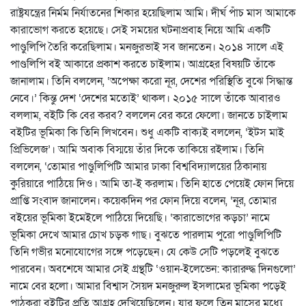
রাষ্ট্রযন্ত্রের নির্মম নির্যাতনের শিকার হয়েছিলাম আমি। দীর্ঘ পাঁচ মাস আমাকে
কারাভোগ করতে হয়েছে। সেই সময়ের ঘটনাপ্রবাহ নিয়ে আমি একটি
পাণ্ডুলিপি তৈরি করেছিলাম। মনজুরভাই সব জানতেন। ২০১৪ সালে এই
পাণ্ডলিপি বই আকারে প্রকাশ করতে চাইলাম। আগ্রহের বিষয়টি তাঁকে
জানালাম। তিনি বললেন, ‘অপেক্ষা করো নূর, দেশের পরিস্থিতি বুঝে সিদ্ধান্ত
নেবে।’ কিন্তু দেশ ‘দেশের মতোই’ থাকল। ২০১৫ সালে তাঁকে আবারও
বললাম, বইটি কি বের করব? বললেন বের করে ফেলো। জানতে চাইলাম
বইটির ভূমিকা কি তিনি লিখবেন। শুধু একটি বাক্যই বললেন, ‘ইটস মাই
প্রিভিলেজ’। আমি অবাক বিস্ময়ে তাঁর দিকে তাকিয়ে রইলাম। তিনি
বললেন, ‘তোমার পাণ্ডুলিপিটি আমার ঢাকা বিশ্ববিদ্যালয়ের ঠিকানায়
কুরিয়ারে পাঠিয়ে দিও। আমি তা-ই করলাম। তিনি হাতে পেয়েই ফোন দিয়ে
প্রাপ্তি সংবাদ জানালেন। কয়েকদিন পর ফোন দিয়ে বলেন, ‘নূর, তোমার
বইয়ের ভূমিকা ইমেইলে পাঠিয়ে দিয়েছি। ‘কারাভোগের কড়চা’ নামে
ভূমিকা দেখে আমার চোখ চড়ক গাছ। বুঝতে পারলাম পুরো পাণ্ডুলিপিটি
তিনি গভীর মনোযোগের সঙ্গে পড়েছেন। যে কেউ সেটি পড়লেই বুঝতে
পারবেন। অবশেষে আমার সেই গ্রন্থটি ‘ওয়ান-ইলেভেন: কারারুদ্ধ দিনগুলো’
নামে বের হলো। আমার বিশ্বাস সৈয়দ মনজুরুল ইসলামের ভূমিকা পড়েই
পাঠকরা বইটির প্রতি আগ্রহ দেখিয়েছিলেন। যার ফলে তিন মাসের মধ্যে