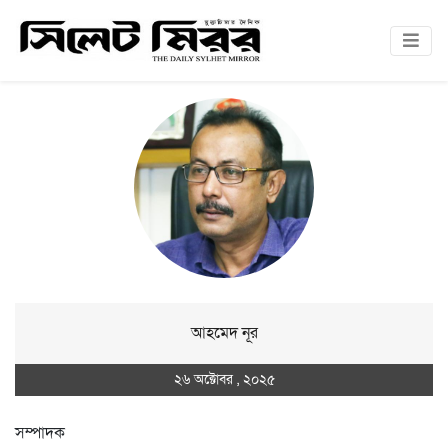
আহমেদ নূর
২৬ অক্টোবর , ২০২৫
সম্পাদক