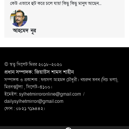
কেউ এভাবে হুট করে চলে যায়! কিছু কিছু মানুষ আছেন...
আহমেদ নূর
© স্বত্ব সি‌লেট মিরর ২০১৮-২০২০
প্রধান সম্পাদক: জিয়াউস শামস শাহীন
সম্পাদক ও প্রকাশক : ফয়সল আহমদ চৌধুরী। খয়রুন ভবন (নিচ তলা),
মিরবক্সটুলা ,
সি‌লেট-৩১০০।
ইমেইল:
sylhetmirroronline@gmail.com
/
dailysylhetmirror@gmail.com
ফোন : ০৮২১ ৭১৯৪৪২।