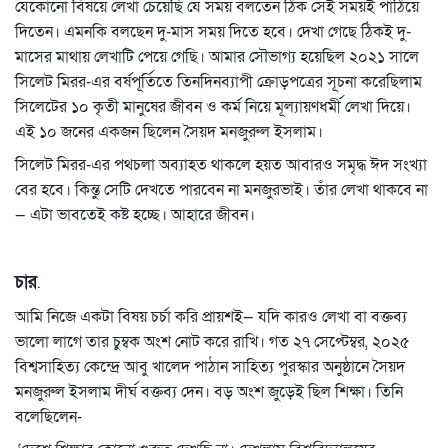
যেকোনো বিষয়ে লেখা চেয়েছি যে সময় বলতেন ঠিক সেই সময়ই পাঠিয়ে
দিতেন। এমনকি বলছেন দু-মাস সময় দিতে হবে। দেখা গেছে ঠিকই দু-
মাসের মাথায় লেখাটি পেয়ে গেছি। আমার সৌভাগ্য হয়েছিল ২০২১ সালে
সিলেট মিরর-এর বর্ষপূর্তিতে তিনদিনব্যাপী ক্রোড়পত্রের সূচনা করেছিলাম
সিলেটের ১০ কৃতী মানুষের জীবন ও কর্ম নিয়ে মূল্যায়ণধর্মী লেখা দিয়ে।
এই ১০ জনের একজন ছিলেন সৈয়দ মনজুরুল ইসলাম।
সিলেট মিরর-এর পথচলা অব্যাহত থাকলে হয়ত আবারও সমৃদ্ধ ঈদ সংখ্যা
বের হবে। কিন্তু সেটি দেখতে পারবেন না মনজুরভাই। তাঁর লেখা থাকবে না
—
এটা ভাবতেই কষ্ট হচ্ছে। আহারে জীবন।
চার
.
আমি নিজে একটা বিষয় চর্চা করি প্রায়শই
—
যদি কারও লেখা বা বক্তব্য
ভালো লাগে তার চুম্বক অংশ নোট করে রাখি। গত ২৭ সেপ্টেম্বর, ২০২৫
বিশ্বসাহিত্য কেন্দ্রে আবু খালেদ পাঠান সাহিত্য পুরস্কার অনুষ্ঠানে সৈয়দ
মনজুরুল ইসলাম দীর্ঘ বক্তব্য দেন। বড় অংশ জুড়েই ছিল শিক্ষা। তিনি
বলেছিলেন-