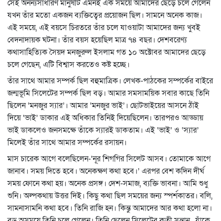
সেই অনন্যসাধারণ মানুষটি এমনই এক সময়ে আমাদের ছেড়ে চলে গেলেন
যখন তাঁর মতো একজন ব্যক্তিত্বের প্রয়োজন ছিল। সামনে অনেক কাজ।
এই সময়ে, এই বয়সে চিরতরে তাঁর চলে যাওয়াটা আমাদের জন্য খুবই
বেদনাদায়ক ঘটনা। তাঁর বয়স হয়েছিল মাত্র ৭৪ বছর। দেশবরেণ্য
কথাসাহিত্যিক সৈয়দ মনজুরুল ইসলাম গত ১০ অক্টোবর আমাদের ছেড়ে
চলে গেছেন, এটি বিশ্বাস করতেও কষ্ট হচ্ছে।
তাঁর সাথে আমার সম্পর্ক ছিল বহুমাত্রিক। লেখক-পাঠকের সম্পর্কের বাইরে
জন্মভূমি সিলেটের সম্পর্ক ছিল বড়। আমার সমসাময়িক সবার কাছে তিনি
ছিলেন ‘মনজুর স্যার’। আমার ‘মনজুর ভাই’। ছোটভাইয়ের আসনে ঠাঁই
দিয়ে ‘ভাই’ ডাকার এই অধিকার তিনিই দিয়েছিলেন। তারপরও আড্ডায়
ভাই ডাকলেও জনসমক্ষে তাঁকে স্যারই ডাকতাম। এই ‘ভাই’ ও ‘স্যার’
মিলেই তাঁর সাথে আমার সম্পর্কের রসায়ন।
মাস চারেক আগে বলেছিলেন-‘নূর শিগগির সিলেট আসব। তোমাকে আগে
জানাব। সময় দিতে হবে। অনেকক্ষণ কথা হবে।’ এরপর বেশ কদিন দীর্ঘ
সময় ফোনে কথা হয়। অনেক প্রসঙ্গ। দেশ-সমাজ, ব্যক্তি ভাবনা। আমি শুধু
শুনি। অল্পকথায় উত্তর দিই। কিছু কথা ছিল সময়ের জন্য স্পর্শকাতর। বলি,
সামনাসামনি কথা হবে। তিনি রাজি হন। কিন্তু আমাদের আর কথা হলো না।
বড় অসময়ে তিনি চলে গেলেন। তিনি ছেলেন সিলেটের কৃতী সন্তান, যাঁকে