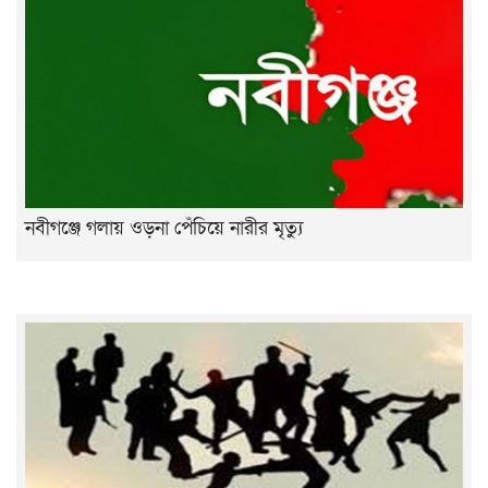
নবীগঞ্জে গলায় ওড়না পেঁচিয়ে নারীর মৃত্যু