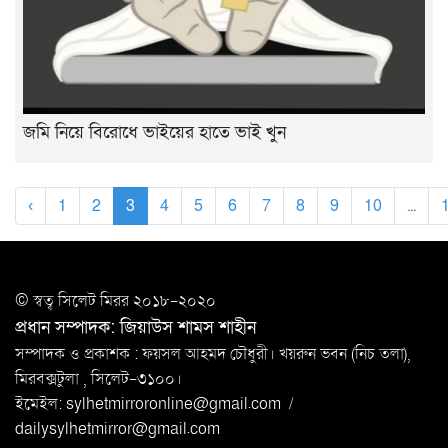
জমি নিয়ে বিরোধে ভাইয়ের হাতে ভাই খুন
‹
1
2
3
4
5
6
7
8
9
10
...
© স্বত্ব সি‌লেট মিরর ২০১৮-২০২০
প্রধান সম্পাদক: জিয়াউস শামস শাহীন
সম্পাদক ও প্রকাশক : ফয়সল আহমদ চৌধুরী। খয়রুন ভবন (নিচ তলা),
মিরবক্সটুলা ,
সি‌লেট-৩১০০।
ইমেইল:
sylhetmirroronline@gmail.com
/
dailysylhetmirror@gmail.com