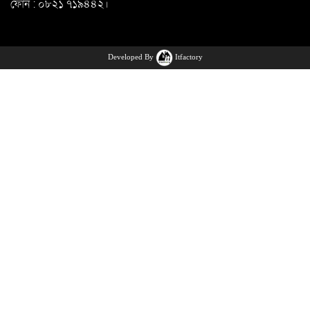
ফোন : ০৮২১ ৭১৯৪৪২।
Developed By
Itfactory