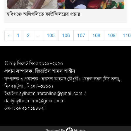
হবিগঞ্জে অলিগলিতে কাউন্সিলরের প্রচার
‹
1
2
...
105
106
107
108
109
110
© স্বত্ব সি‌লেট মিরর ২০১৮-২০২০
প্রধান সম্পাদক: জিয়াউস শামস শাহীন
সম্পাদক ও প্রকাশক : ফয়সল আহমদ চৌধুরী। খয়রুন ভবন (নিচ তলা),
মিরবক্সটুলা ,
সি‌লেট-৩১০০।
ইমেইল:
sylhetmirroronline@gmail.com
/
dailysylhetmirror@gmail.com
ফোন : ০৮২১ ৭১৯৪৪২।
Developed By
Itfactory