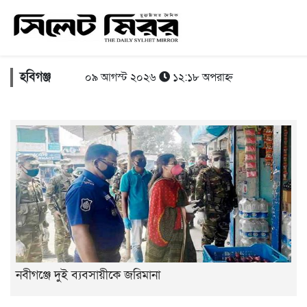
হবিগঞ্জ
০৯ আগস্ট ২০২৬
১২:১৮ অপরাহ্ন
নবীগঞ্জে দুই ব্যবসায়ীকে জরিমানা