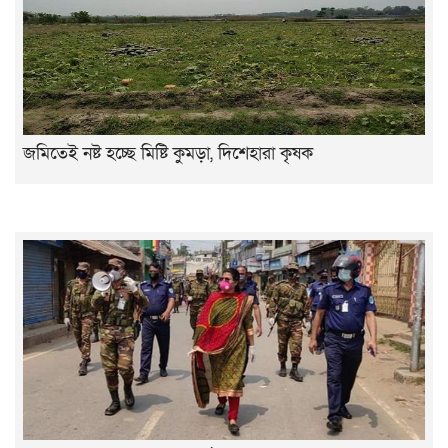
জমিতেই নষ্ট হচ্ছে মিষ্টি কুমড়া, দিশেহারা কৃষক