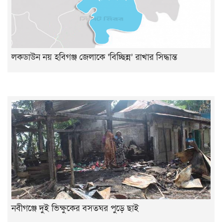
লকডাউন নয় হবিগঞ্জ জেলাকে ‘বিচ্ছিন্ন’ রাখার সিদ্ধান্ত
নবীগঞ্জে দুই ভিক্ষুকের বসতঘর পুড়ে ছাই