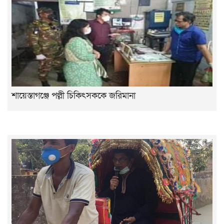
শায়েস্তাগঞ্জে পল্লী চিকিৎসককে জরিমানা