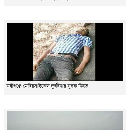
নবীগঞ্জে মোটরসাইকেল দুর্ঘটনায় যুবক নিহত