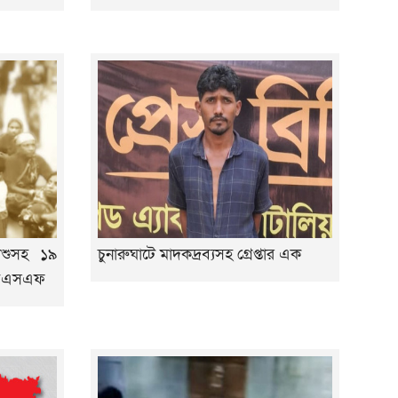
শিশুসহ ১৯
চুনারুঘাটে মাদকদ্রব্যসহ গ্রেপ্তার এক
 বিএসএফ