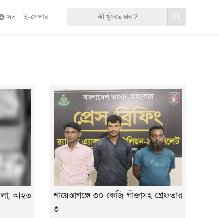
সব
ই-পেপার
হামলা, আহত
শায়েস্তাগঞ্জে ৩০ কেজি গাঁজাসহ গ্রেফতার
৩