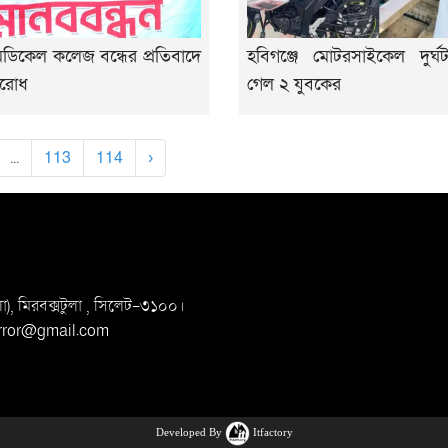
মেডিকেল কলেজ বন্ধের প্রতিবাদে
হবিগঞ্জে মোটরসাইকেল দুর্ঘট
রোধ
গেল ২ যুবকের
...
113
114
›
, মিরবক্সটুলা ,
সি‌লেট-৩১০০।
irror@gmail.com
Developed By
Itfactory