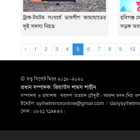
ট্রাক-টমটম সংঘর্ষে তাবলীগ জামায়াতের
হবিগঞ্জ 
দুই সদস্য নিহত
সড়ক অব
‹
1
2
3
4
5
6
7
8
9
10
© স্বত্ব সি‌লেট মিরর ২০১৮-২০২০
প্রধান সম্পাদক: জিয়াউস শামস শাহীন
সম্পাদক ও প্রকাশক : ফয়সল আহমদ চৌধুরী। খয়রুন ভবন (নিচ তলা)
ইমেইল:
sylhetmirroronline@gmail.com
/
dailysylhetm
ফোন : ০৮২১ ৭১৯৪৪২।