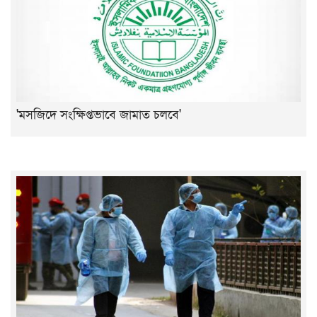
'‌মসজিদে সংক্ষিপ্তভাবে জামাত চলবে'