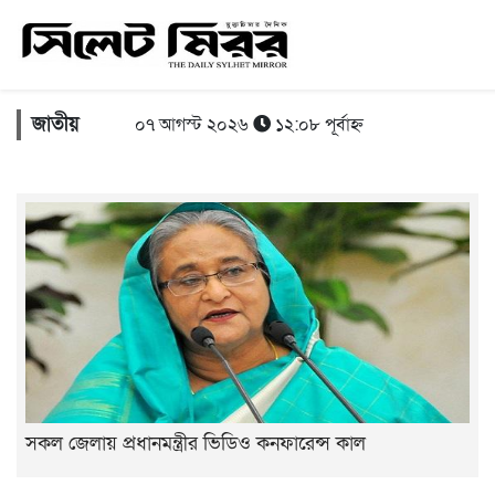
জাতীয়
০৭ আগস্ট ২০২৬
১২:০৮ পূর্বাহ্ন
সকল জেলায় প্রধানমন্ত্রীর ভিডিও কনফারেন্স কাল