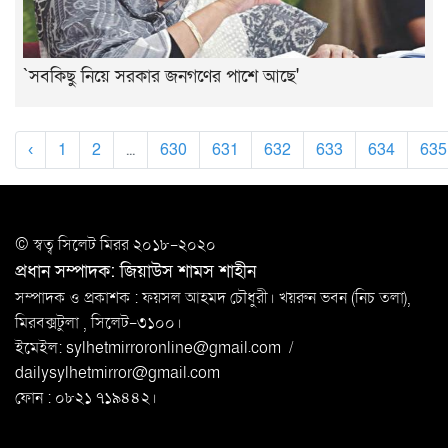
`সবকিছু নিয়ে সরকার জনগণের পাশে আছে'
‹
1
2
...
630
631
632
633
634
635
© স্বত্ব সি‌লেট মিরর ২০১৮-২০২০
প্রধান সম্পাদক: জিয়াউস শামস শাহীন
সম্পাদক ও প্রকাশক : ফয়সল আহমদ চৌধুরী। খয়রুন ভবন (নিচ তলা),
মিরবক্সটুলা ,
সি‌লেট-৩১০০।
ইমেইল:
sylhetmirroronline@gmail.com
/
dailysylhetmirror@gmail.com
ফোন : ০৮২১ ৭১৯৪৪২।