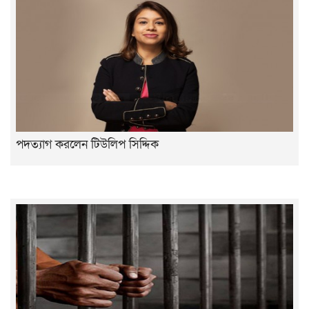
পদত্যাগ করলেন টিউলিপ সিদ্দিক