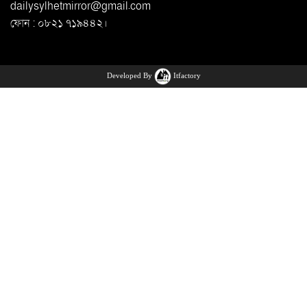
dailysylhetmirror@gmail.com
ফোন : ০৮২১ ৭১৯৪৪২।
Developed By
Itfactory