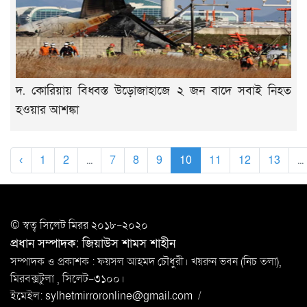
দ. কোরিয়ায় বিধ্বস্ত উড়োজাহাজে ২ জন বাদে সবাই নিহত
হওয়ার আশঙ্কা
‹
1
2
...
7
8
9
10
11
12
13
...
© স্বত্ব সি‌লেট মিরর ২০১৮-২০২০
প্রধান সম্পাদক: জিয়াউস শামস শাহীন
সম্পাদক ও প্রকাশক : ফয়সল আহমদ চৌধুরী। খয়রুন ভবন (নিচ তলা),
মিরবক্সটুলা ,
সি‌লেট-৩১০০।
ইমেইল:
sylhetmirroronline@gmail.com
/