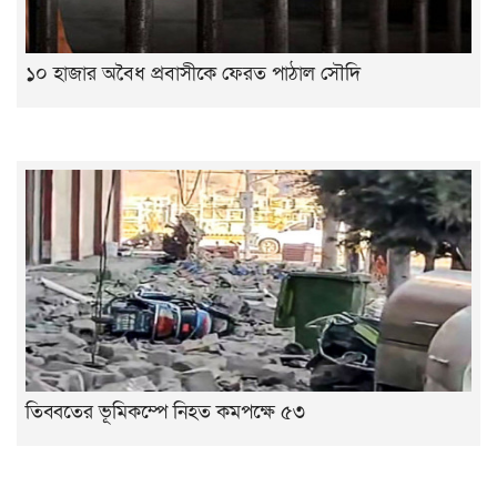
১০ হাজার অবৈধ প্রবাসীকে ফেরত পাঠাল সৌদি
তিব্বতের ভূমিকম্পে নিহত কমপক্ষে ৫৩