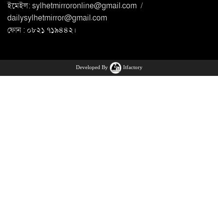
ইমেইল:
sylhetmirroronline@gmail.com
/
dailysylhetmirror@gmail.com
ফোন : ০৮২১ ৭১৯৪৪২।
Developed By
Itfactory