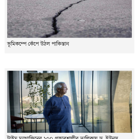
ভূমিকম্পে কেঁপে উঠল পাকিস্তান
টাইম ম্যাগাজিনের ১০০ প্রভাবশালীর তালিকায় ড. ইউনূস