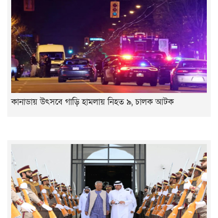
কানাডায় উৎসবে গাড়ি হামলায় নিহত ৯, চালক আটক