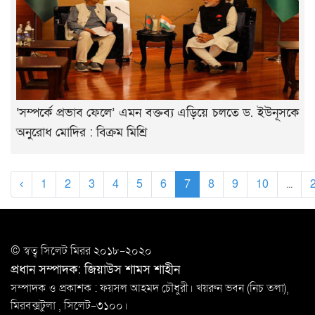
‘সম্পর্কে প্রভাব ফেলে’ এমন বক্তব্য এড়িয়ে চলতে ড. ইউনূসকে
অনুরোধ মোদির : বিক্রম মিশ্রি
‹
1
2
3
4
5
6
7
8
9
10
...
© স্বত্ব সি‌লেট মিরর ২০১৮-২০২০
প্রধান সম্পাদক: জিয়াউস শামস শাহীন
সম্পাদক ও প্রকাশক : ফয়সল আহমদ চৌধুরী। খয়রুন ভবন (নিচ তলা),
মিরবক্সটুলা ,
সি‌লেট-৩১০০।