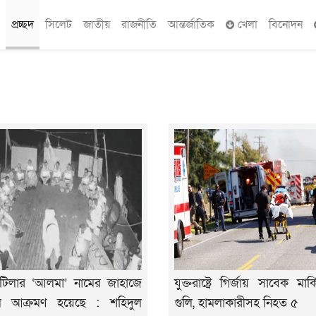
প্রচ্ছদ
সিলেট
জাতীয়
রাজনীতি
আন্তর্জাতিক
খেলা
বিনোদন
লোটিলার ‘আলমা’ নামের জাহাজে
যুক্তরাষ্ট্রে গির্জায় সাবেক মার
ি আক্রমণ হয়েছে : শহিদুল
গুলি, হামলাকারীসহ নিহত ৫