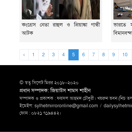
কংগ্রেস নেতা রাহুল ও প্রিয়াঙ্কা গান্ধী
ভারতে স
আটক
বিমানবন্দ
‹
1
2
3
4
5
6
7
8
9
10
© স্বত্ব সি‌লেট মিরর ২০১৮-২০২০
প্রধান সম্পাদক: জিয়াউস শামস শাহীন
সম্পাদক ও প্রকাশক : ফয়সল আহমদ চৌধুরী। খয়রুন ভবন (নিচ তলা)
ইমেইল:
sylhetmirroronline@gmail.com
/
dailysylhetm
ফোন : ০৮২১ ৭১৯৪৪২।