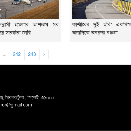
ন্ত্রাসী হামলার আশঙ্কায় সব
কাশ্মীরের দুই ছবি: একদিকে
রে সতর্কতা জারি
অন্যদিকে অবরুদ্ধ বঞ্চনা
...
242
243
›
, মিরবক্সটুলা ,
সি‌লেট-৩১০০।
irror@gmail.com