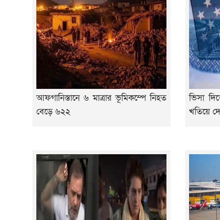
আফগানিস্তানে ৬ মাত্রার ভূমিকম্পে নিহত
ভিসা দি
বেড়ে ৬২২
খতিয়ে দে