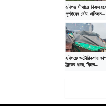
হবিগঞ্জ সীমান্তে বিএসএ
পুশইনের চেষ্টা, প্রতিহত...
হবিগঞ্জে অটোরিকশায় ডাম
ট্রাকের ধাক্কা, নিহত...