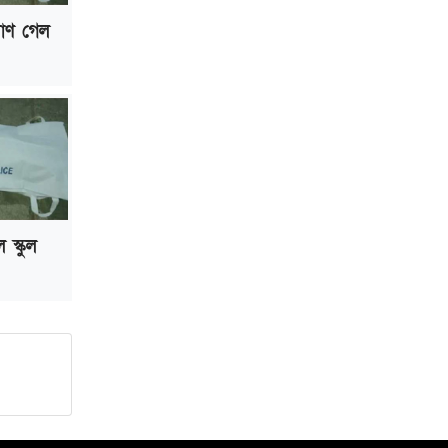
্রাণ গেল
ল স্কুল