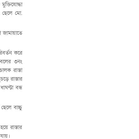
চাকরিজীবীদের
ক্তিযোদ্ধা
র ছেলে মো.
‘ভালো লেখক হতে হলে আগে ভালো পাঠক
হতে হবে’: কুলাউড়ায় মোস্তফা মামুন
গ জামায়াতে
উত্তেজনার মধ্যে সিলেটে ৫ প্লাটুন বিজিবি
মোতায়েন
িবর্তন করে
সিলেটে যুবককে ঘর থেকে ডেকে নিয়ে
ুবলের ৩নং
খুন
ালক রাস্তা
সিলেটে বাসা থেকে অবসরপ্রাপ্ত পুলিশ
ড়ে রাস্তার
কর্মকর্তার মরদেহ উদ্ধার
ঘণ্টা বন্ধ
দক্ষিণ সুরমায় গ্যাস সিলিন্ডার গোডাউনে
ভয়াবহ বিস্ফোরণ
েলে বাচ্চু
ইউপি সদস্যের বিরুদ্ধে ‘মিথ্যা ও
ষড়যন্ত্রমূলক’ মামলার প্রতিবাদে মানববন্ধন
হয়ে রাস্তার
 যায়।
রপ্তানি বৃদ্ধিতে ক্ষুদ্র উদ্যোক্তাদের মেলা বুথ