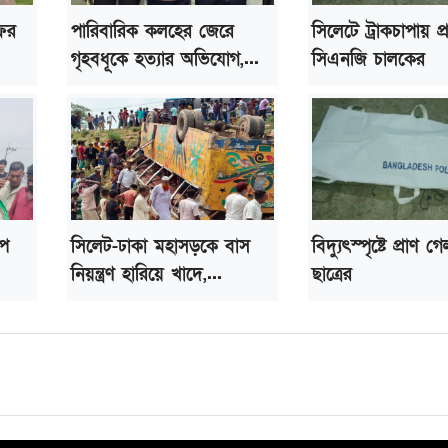
ফের
পারিবারিক কলহের জেরে
সিলেটে ট্রাকচাপায় প
গৃহবধূকে হত্যার অভিযোগ,...
সিএনজি চালকের
্প
সিলেট-ঢাকা মহাসড়কে বাস
বিদ্যুৎস্পৃষ্টে প্রাণ গে
নিয়ন্ত্রণ হারিয়ে খাদে,...
ছাত্রের