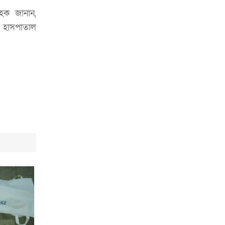
ভাড়া মওকুফ : বাণিজ্যমন্ত্রী
 হক জানান,
র হাসপাতাল
মুক্তাদির-আরিফসহ ১৮ মন্ত্রীর পুলিশ এসকর্ট
প্রত্যাহার