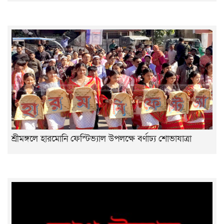
শ্রীমঙ্গলে হারমোনি ফেস্টিভ্যাল উপলক্ষে বর্ণাঢ্য শোভাযাত্রা