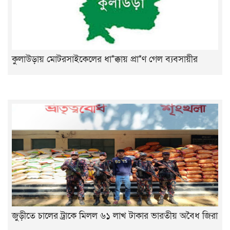
কুলাউড়ায় মোটরসাইকেলের ধা*ক্কায় প্রা*ণ গেল ব্যবসায়ীর
জুড়ীতে চালের ট্রাকে মিলল ৬১ লাখ টাকার ভারতীয় অবৈধ জিরা