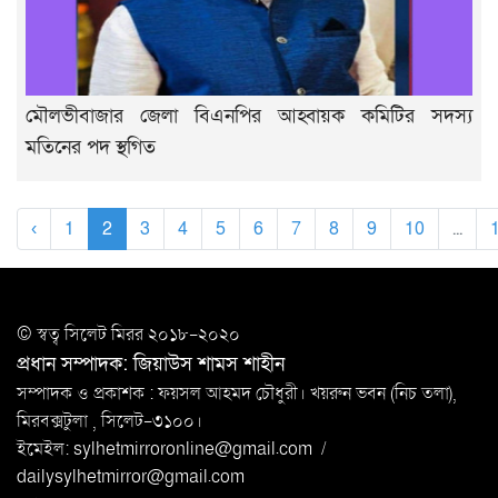
মৌলভীবাজার জেলা বিএনপির আহ্বায়ক কমিটির সদস্য
মতিনের পদ স্থগিত
‹
1
2
3
4
5
6
7
8
9
10
...
© স্বত্ব সি‌লেট মিরর ২০১৮-২০২০
প্রধান সম্পাদক: জিয়াউস শামস শাহীন
সম্পাদক ও প্রকাশক : ফয়সল আহমদ চৌধুরী। খয়রুন ভবন (নিচ তলা),
মিরবক্সটুলা ,
সি‌লেট-৩১০০।
ইমেইল:
sylhetmirroronline@gmail.com
/
dailysylhetmirror@gmail.com