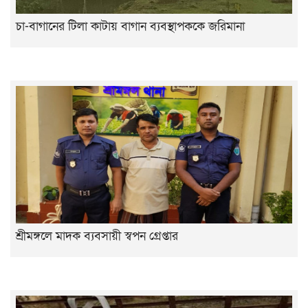
চা-বাগানের টিলা কাটায় বাগান ব্যবস্থাপককে জরিমানা
শ্রীমঙ্গলে মাদক ব্যবসায়ী স্বপন গ্রেপ্তার