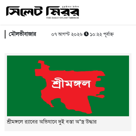
মৌলভীবাজার
০৭ আগস্ট ২০২৬
১০:২২ পূর্বাহ্ন
শ্রীমঙ্গলে র‌্যাবের অভিযানে দুই বস্তা অ*স্ত্র উদ্ধার