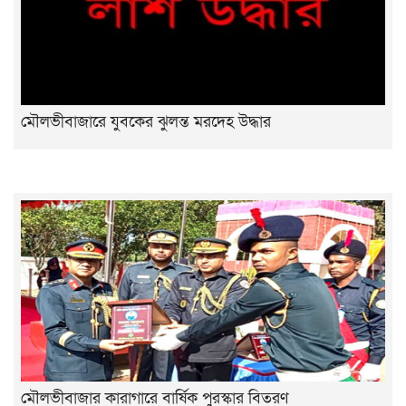
মৌলভীবাজারে যুবকের ঝুলন্ত মরদেহ উদ্ধার
মৌলভীবাজার কারাগারে বার্ষিক পুরস্কার বিতরণ