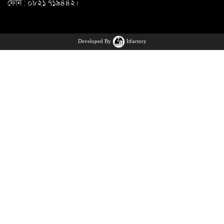
ফোন : ০৮২১ ৭১৯৪৪২।
Developed By
Itfactory