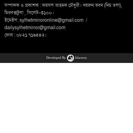
সম্পাদক ও প্রকাশক : ফয়সল আহমদ চৌধুরী। খয়রুন ভবন (নিচ তলা),
মিরবক্সটুলা ,
সি‌লেট-৩১০০।
ইমেইল:
sylhetmirroronline@gmail.com
/
dailysylhetmirror@gmail.com
ফোন : ০৮২১ ৭১৯৪৪২।
Developed By
Itfactory