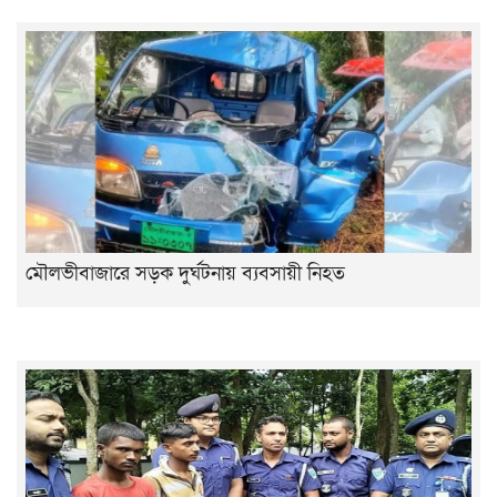
মৌলভীবাজারে সড়ক দুর্ঘটনায় ব্যবসায়ী নিহত