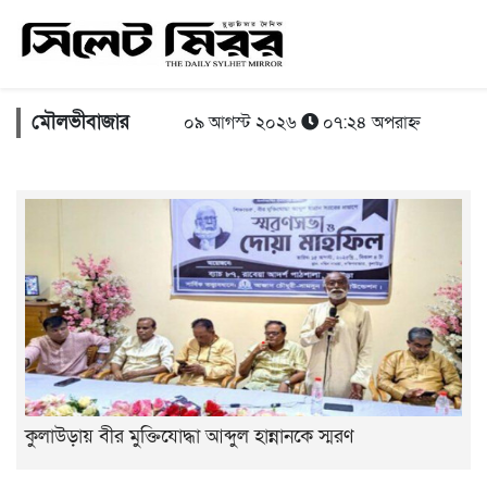
মৌলভীবাজার
০৯ আগস্ট ২০২৬
০৭:২৪ অপরাহ্ন
কুলাউড়ায় বীর মুক্তিযোদ্ধা আব্দুল হান্নানকে স্মরণ