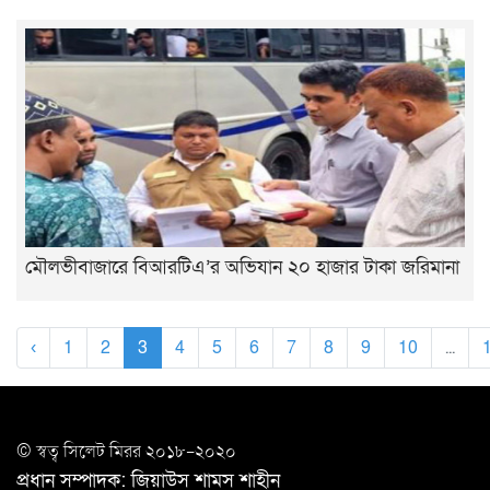
মৌলভীবাজারে বিআরটিএ’র অভিযান ২০ হাজার টাকা জরিমানা
‹
1
2
3
4
5
6
7
8
9
10
...
© স্বত্ব সি‌লেট মিরর ২০১৮-২০২০
প্রধান সম্পাদক: জিয়াউস শামস শাহীন