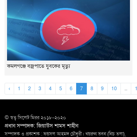
কমলগঞ্জে বজ্রপাতে যুবকের মৃত্যু
‹
1
2
3
4
5
6
7
8
9
10
...
© স্বত্ব সি‌লেট মিরর ২০১৮-২০২০
প্রধান সম্পাদক: জিয়াউস শামস শাহীন
সম্পাদক ও প্রকাশক : ফয়সল আহমদ চৌধুরী। খয়রুন ভবন (নিচ তলা),