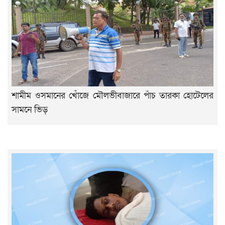
শামীম ওসমানের খোঁজে মৌলভীবাজারে পাঁচ তারকা হোটেলের
সামনে ভিড়