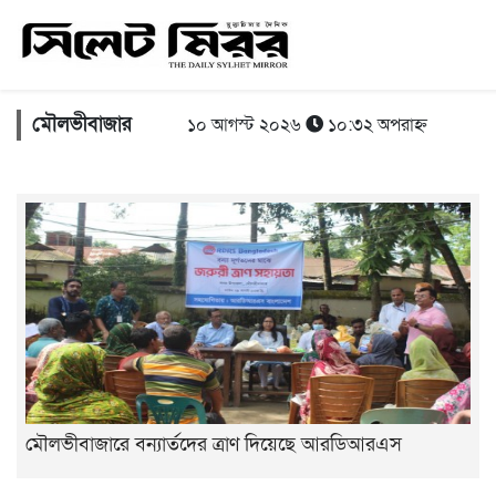
মৌলভীবাজার
১০ আগস্ট ২০২৬
১০:৩২ অপরাহ্ন
মৌলভীবাজারে বন্যার্তদের ত্রাণ দিয়েছে আরডিআরএস