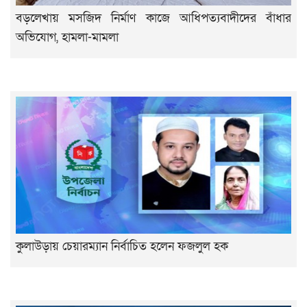
বড়লেখায় মসজিদ নির্মাণ কাজে আধিপত্যবাদীদের বাঁধার
অভিযোগ, হামলা-মামলা
কুলাউড়ায় চেয়ারম্যান নির্বাচিত হলেন ফজলুল হক