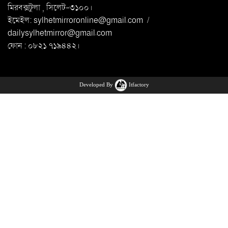
মিরবক্সটুলা ,
সি‌লেট-৩১০০।
ইমেইল:
sylhetmirroronline@gmail.com
/
dailysylhetmirror@gmail.com
ফোন : ০৮২১ ৭১৯৪৪২।
Developed By
Itfactory