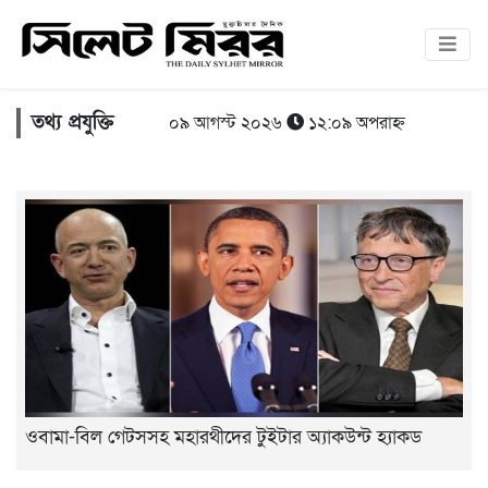
তথ্য প্রযুক্তি
০৯ আগস্ট ২০২৬
১২:০৯ অপরাহ্ন
ওবামা-বিল গেটসসহ মহারথীদের টুইটার অ্যাকউন্ট হ্যাকড