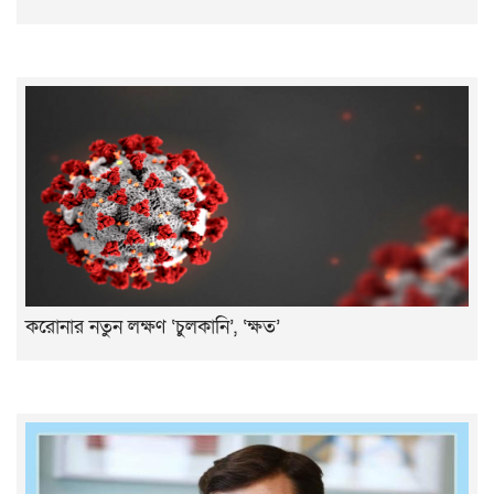
করোনার নতুন লক্ষণ ‘চুলকানি’, ‘ক্ষত’