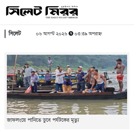
সিলেট
০৬ আগস্ট ২০২৬
০৩:৩৯ অপরাহ্ন
জাফলংয়ে পানিতে ডুবে পর্যটকের মৃত্যু