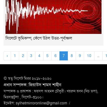
সিলেটে ভূমিকম্প, কেঁপে উঠল উত্তর-পূর্বাঞ্চল
‹
1
2
3
4
5
6
7
8
9
10
...
© স্বত্ব সি‌লেট মিরর ২০১৮-২০২০
প্রধান সম্পাদক: জিয়াউস শামস শাহীন
সম্পাদক ও প্রকাশক : ফয়সল আহমদ চৌধুরী। খয়রুন ভবন (নিচ তলা),
মিরবক্সটুলা ,
সি‌লেট-৩১০০।
ইমেইল:
sylhetmirroronline@gmail.com
/