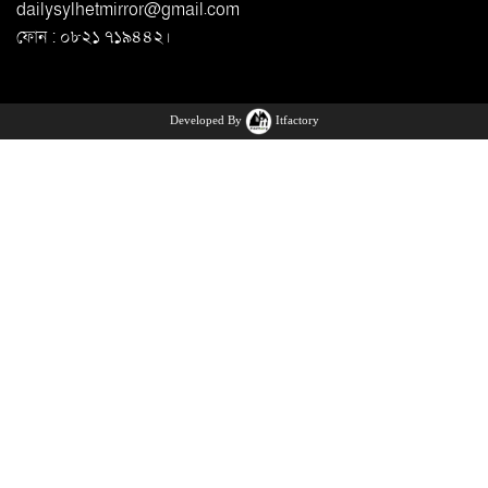
dailysylhetmirror@gmail.com
ফোন : ০৮২১ ৭১৯৪৪২।
Developed By
Itfactory