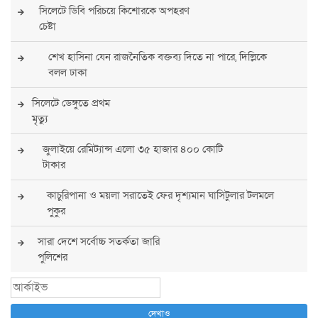
সিলেটে ডিবি পরিচয়ে কিশোরকে অপহরণ
চেষ্টা
শেখ হাসিনা যেন রাজনৈতিক বক্তব্য দিতে না পারে, দিল্লিকে
বলল ঢাকা
সিলেটে ডেঙ্গুতে প্রথম
মৃত্যু
জুলাইয়ে রেমিট্যান্স এলো ৩৫ হাজার ৪০০ কোটি
টাকার
কাচুরিপানা ও ময়লা সরাতেই ফের দৃশ্যমান ঘাসিটুলার টলমলে
পুকুর
সারা দেশে সর্বোচ্চ সতর্কতা জারি
পুলিশের
বিএনপির রাষ্ট্রপতি প্রার্থী চূড়ান্ত করবেন তারেক
রহমান
দেখাও