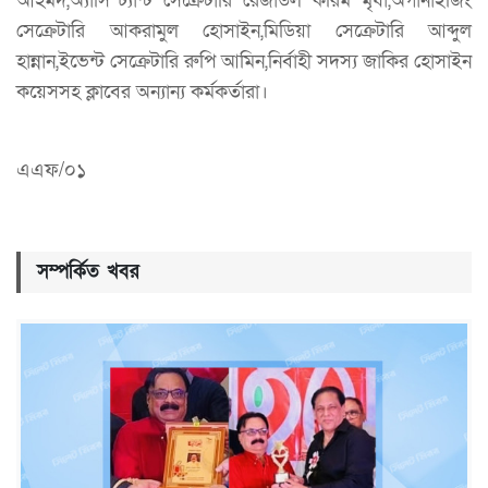
আহমদ,অ্যাসিস্ট্যান্ট সেক্রেটারি রেজাউল করিম মৃধা,অর্গানাইজিং
সেক্রেটারি আকরামুল হোসাইন,মিডিয়া সেক্রেটারি আব্দুল
হান্নান,ইভেন্ট সেক্রেটারি রুপি আমিন,নির্বাহী সদস্য জাকির হোসাইন
কয়েসসহ ক্লাবের অন্যান্য কর্মকর্তারা।
এএফ/০১
সম্পর্কিত খবর