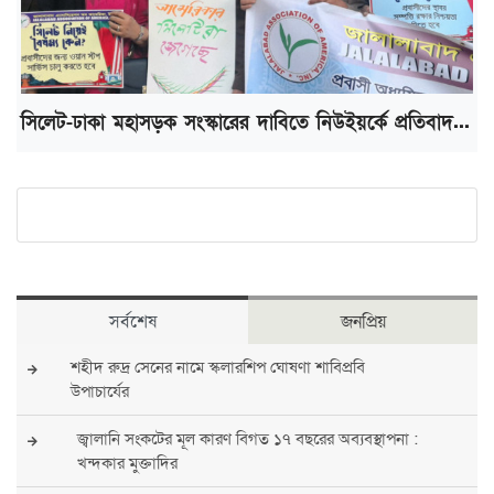
সিলেট-ঢাকা মহাসড়ক সংস্কারের দাবিতে নিউইয়র্কে প্রতিবাদ...
সর্বশেষ
জনপ্রিয়
শহীদ রুদ্র সেনের নামে স্কলারশিপ ঘোষণা শাবিপ্রবি
উপাচার্যের
জ্বালানি সংকটের মূল কারণ বিগত ১৭ বছরের অব্যবস্থাপনা :
খন্দকার মুক্তাদির