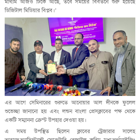
মাধ্যম আজও টিকে আছে, তবে সময়ের বিবর্তনে শুরু হয়েছে
ডিজিটাল মিডিয়ার বিপ্লব।’
এর আগে সেমিনারের শুরুতে আনোয়ার আল দীনকে ফুলেল
শুভেচ্ছা জানানো হয় এবং লন্ডন বাংলা প্রেসক্লাবের পক্ষ থেকে
একটি সম্মাননা ক্রেস্ট উপহার দেওয়া হয়।
এ সময় উপস্থিত ছিলেন ক্লাবের ট্রেজারার সালেহ