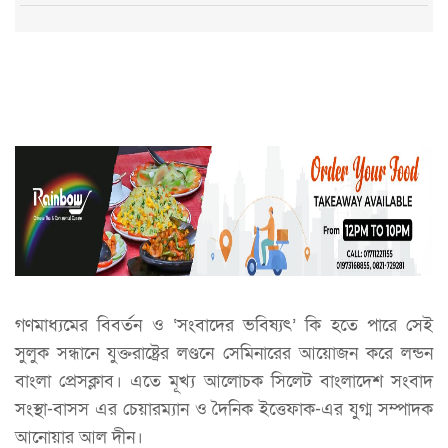
গণমাধ্যমের বিবর্তন ও ‘সংবাদের ভবিষ্যৎ’ কি হতে পারে সেই
সুলুক সন্ধানে যুক্তরাষ্ট্রের লণ্ডনে সেমিনারের আয়োজন করে লন্ডন
বাংলা প্রেসক্লাব। এতে মূখ্য আলোচক সিলেট বাংলাদেশ সংবাদ
সংস্থা-বাসস এর চেয়ারম্যান ও দৈনিক ইত্তেফাক-এর যুগ্ম সম্পাদক
আনোয়ার আল দীন।