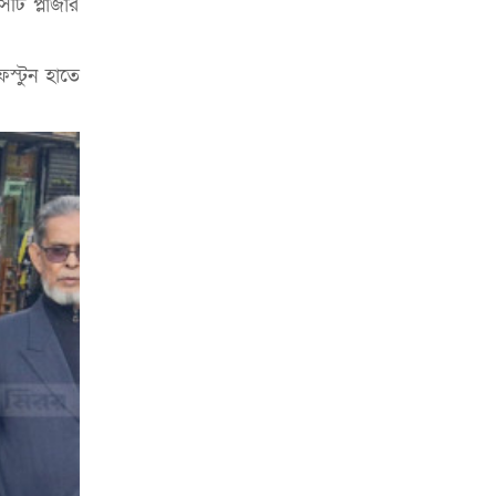
িটি প্লাজার
হতে হবে’: কুলাউড়ায় মোস্তফা মামুন
উত্তেজনার মধ্যে সিলেটে ৫ প্লাটুন বিজিবি
েস্টুন হাতে
মোতায়েন
সিলেটে যুবককে ঘর থেকে ডেকে নিয়ে
খুন
সিলেটে বাসা থেকে অবসরপ্রাপ্ত পুলিশ
কর্মকর্তার মরদেহ উদ্ধার
দক্ষিণ সুরমায় গ্যাস সিলিন্ডার গোডাউনে
ভয়াবহ বিস্ফোরণ
ইউপি সদস্যের বিরুদ্ধে ‘মিথ্যা ও
ষড়যন্ত্রমূলক’ মামলার প্রতিবাদে মানববন্ধন
রপ্তানি বৃদ্ধিতে ক্ষুদ্র উদ্যোক্তাদের মেলা বুথ
ভাড়া মওকুফ : বাণিজ্যমন্ত্রী
মুক্তাদির-আরিফসহ ১৮ মন্ত্রীর পুলিশ এসকর্ট