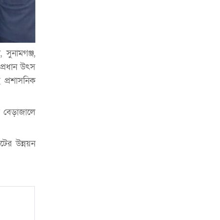
প্রত্যাহার
জুলাই সনদ মেনে নিন, না হলে এদেশের
মানুষ মুক্তির পথে: জামায়াত আমির
 সুনামগঞ্জ,
প্রধান উৎস
 প্রশাসনিক
র বেড়াজালে
টের উন্নয়ন