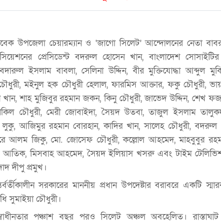
সাবেক উপজেলা চেয়ারম্যান ও ‘জাগো সিলেট’ আন্দোলনের নেতা বা
োসিয়েশনের প্রেসিডেন্ট বদরুল হোসেন খান, বাংলাদেশ সোসাইটির প
রুল ইসলাম বাবলা, সেলিনা উদ্দিন, বীর মুক্তিযোদ্ধা আব্দুল মুক
ৌধুরী, মইনুল হক চৌধুরী হেলাল, ফারমিস আক্তার, ফকু চৌধুরী, ভায়
 খান, শাহ মুজিবুর রহমান জকন, কিনু চৌধুরী, জাভেদ উদ্দিন, শেখ ফজল
কিল চৌধুরী, মেরী জোবাইদা, সৈয়দ উতবা, তাজুল ইসলাম তালুকদ
কু, আজিমুর রহমান বোরহান, কাদির খান, সালেহ চৌধুরী, বদরুল 
ুরে আলম জিকু, মো. জোসেফ চৌধুরী, কল্লোল আহমেদ, মাহবুবুর র
শেখ আতিক, মিসবাহ আহমেদ, সৈয়দ ইলিয়াস খসরু এবং টাইম টেলিভি
দ দীপু প্রমুখ।
র্বর্তীকালীন সরকারের মাননীয় প্রধান উপদেষ্টার বরাবরে একটি স্মা
িধি সুমাইয়া চৌধুরী।
স্বাধীনতার পঞ্চাশ বছর পরও সিলেট অঞ্চল অবহেলিত। রাস্তাঘাট 