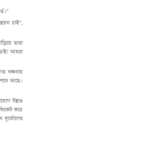
্ত।”
্নয়ন চাই”,
ঁড়িয়ে তারা
 চাই/ আমরা
গত বঞ্চনায়
াজপথে আছে।
াযোগ উন্নত
্ডিকেট করে
 দুর্ভোগের