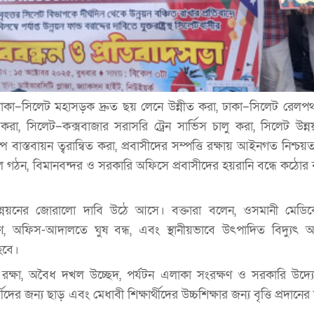
ঢাকা–সিলেট মহাসড়ক দ্রুত ছয় লেনে উন্নীত করা, ঢাকা–সিলেট রেলপথ
 করা, সিলেট–কক্সবাজার সরাসরি ট্রেন সার্ভিস চালু করা, সিলেট উন্নয়
 বাস্তবায়ন ত্বরান্বিত করা, প্রবাসীদের সম্পত্তি রক্ষায় আইনগত নিশ্চয়ত
 গঠন, বিমানবন্দর ও সরকারি অফিসে প্রবাসীদের হয়রানি বন্ধে কঠোর ব্য
েও উন্নয়নের জোরালো দাবি উঠে আসে। বক্তারা বলেন, ওসমানী মে
, অফিস-আদালতে ঘুষ বন্ধ, এবং স্থানীয়ভাবে উৎপাদিত বিদ্যুৎ 
হবে।
রক্ষা, অবৈধ দখল উচ্ছেদ, পর্যটন এলাকা সংরক্ষণ ও সরকারি উদ্যো
ীদের জন্য ছাড় এবং মেধাবী শিক্ষার্থীদের উচ্চশিক্ষার জন্য বৃত্তি প্রদানে