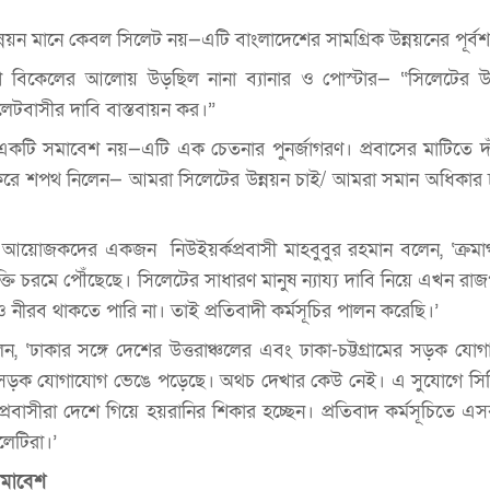
্নয়ন মানে কেবল সিলেট নয়—এটি বাংলাদেশের সামগ্রিক উন্নয়নের পূর্বশর
াশে বিকেলের আলোয় উড়ছিল নানা ব্যানার ও পোস্টার— “সিলেটের উন
লেটবাসীর দাবি বাস্তবায়ন কর।”
ু একটি সমাবেশ নয়—এটি এক চেতনার পুনর্জাগরণ। প্রবাসের মাটিতে দা
ুন করে শপথ নিলেন— আমরা সিলেটের উন্নয়ন চাই/ আমরা সমান অধিকার
ূচির আয়োজকদের একজন নিউইয়র্কপ্রবাসী মাহবুবুর রহমান বলেন, ‘ক্রমা
্তি চরমে পৌঁছেছে। সিলেটের সাধারণ মানুষ ন্যায্য দাবি নিয়ে এখন র
ও নীরব থাকতে পারি না। তাই প্রতিবাদী কর্মসূচির পালন করেছি।’
, ‘ঢাকার সঙ্গে দেশের উত্তরাঞ্চলের এবং ঢাকা-চট্টগ্রামের সড়ক যোগ
েট সড়ক যোগাযোগ ভেঙে পড়েছে। অথচ দেখার কেউ নেই। এ সুযোগে সিন
্রবাসীরা দেশে গিয়ে হয়রানির শিকার হচ্ছেন। প্রতিবাদ কর্মসূচিতে এসব
লেটিরা।’
সমাবেশ