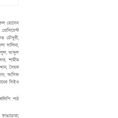
বরুল হোসেন
্রেসিডেন্ট
িত চৌধুরী,
লা সালিনা,
ুল, আব্দুল
ার, শামীম
খান, সৈয়দ
হমান, আসিফ
শনের সিইও
রকলিপি পাঠ
ভাঙাচোরা,