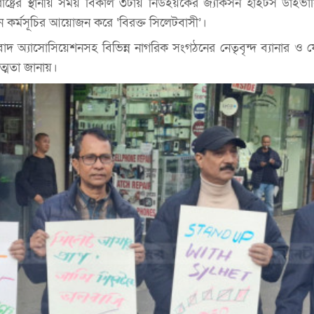
রাষ্ট্রের স্থানীয় সময় বিকাল ৩টায় নিউইয়র্কের জ্যাকসন হাইটস ডাইভার্স
ান কর্মসূচির আয়োজন করে ‘বিরক্ত সিলেটবাসী’।
াবাদ অ্যাসোসিয়েশনসহ বিভিন্ন নাগরিক সংগঠনের নেতৃবৃন্দ ব্যানার ও ফ
ত্মতা জানায়।