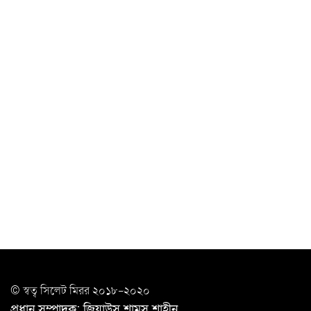
‘ভালো লেখক হতে হলে আগে ভালো পাঠক হতে হবে’: কুলাউড়ায়
মোস্তফা মামুন
উত্তেজনার মধ্যে সিলেটে ৫ প্লাটুন বিজিবি
মোতায়েন
সিলেটে যুবককে ঘর থেকে ডেকে নিয়ে
খুন
সিলেটে বাসা থেকে অবসরপ্রাপ্ত পুলিশ কর্মকর্তার মরদেহ
উদ্ধার
দক্ষিণ সুরমায় গ্যাস সিলিন্ডার গোডাউনে ভয়াবহ
বিস্ফোরণ
ইউপি সদস্যের বিরুদ্ধে ‘মিথ্যা ও ষড়যন্ত্রমূলক’ মামলার প্রতিবাদে
মানববন্ধন
রপ্তানি বৃদ্ধিতে ক্ষুদ্র উদ্যোক্তাদের মেলা বুথ ভাড়া মওকুফ :
© স্বত্ব সি‌লেট মিরর ২০১৮-২০২০
বাণিজ্যমন্ত্রী
প্রধান সম্পাদক: জিয়াউস শামস শাহীন