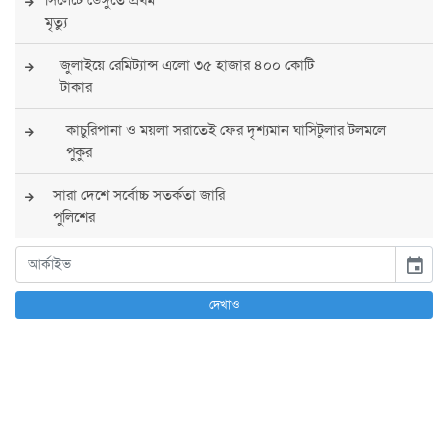
মৃত্যু
জুলাইয়ে রেমিট্যান্স এলো ৩৫ হাজার ৪০০ কোটি
টাকার
কাচুরিপানা ও ময়লা সরাতেই ফের দৃশ্যমান ঘাসিটুলার টলমলে
পুকুর
সারা দেশে সর্বোচ্চ সতর্কতা জারি
পুলিশের
বিএনপির রাষ্ট্রপতি প্রার্থী চূড়ান্ত করবেন তারেক
event
রহমান
দেখাও
তারেক রহমানের নেতৃত্বে পূর্ণ আস্থা যুক্তরাষ্ট্রের :
সার্জিও গর
আগস্টে দুই দফায় ৮ দিনের ছুটির সুযোগ
চাকরিজীবীদের