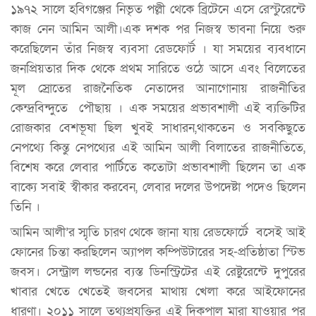
১৯৭২ সালে হবিগঞ্জের নিভৃত পল্লী থেকে ব্রিটেনে এসে রেস্টুরেন্টে
কাজ নেন আমিন আলী।এক দশক পর নিজস্ব ভাবনা নিয়ে শুরু
করেছিলেন তাঁর নিজস্ব ব‍্যবসা রেডফোর্ট । যা সময়ের ব্যবধানে
জনপ্রিয়তার দিক থেকে প্রথম সারিতে ওঠে আসে এবং বিলেতের
মূল স্রোতের রাজনৈতিক নেতাদের আনাগোনায় রাজনীতির
কেন্দ্রবিন্দুতে পৌছায় । এক সময়ের প্রভাবশালী এই ব্যক্তিটির
রোজকার বেশভূষা ছিল খুবই সাধারন,থাকতেন ও সবকিছুতে
নেপথ্যে কিন্তু নেপথ্যের এই আমিন আলী বিলাতের রাজনীতিতে,
বিশেষ করে লেবার পার্টিতে কতোটা প্রভাবশালী ছিলেন তা এক
বাক্যে সবাই স্বীকার করবেন, লেবার দলের উপদেষ্টা পদেও ছিলেন
তিনি ।
আমিন আলী’র স্মৃতি চারণ থেকে জানা যায় রেডফোর্টে বসেই আই
ফোনের চিন্তা করছিলেন অ্যাপল কম্পিউটারের সহ-প্রতিষ্ঠাতা স্টিভ
জবস। সেন্ট্রাল লন্ডনের ব্যস্ত ডিনস্ট্রিটের এই রেষ্টুরেন্টে দুপুরের
খাবার খেতে খেতেই জবসের মাথায় খেলা করে আইফোনের
ধারণা। ২০১১ সালে তথ্যপ্রযুক্তির এই দিকপাল মারা যাওয়ার পর