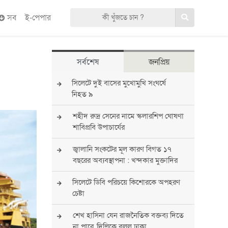
সব
ই-পেপার
সর্বশেষ
জনপ্রিয়
সিলেটে দুই বাসের মুখোমুখি সংঘর্ষে
নিহত ৯
শহীদ রুদ্র সেনের নামে স্কলারশিপ ঘোষণা
শাবিপ্রবি উপাচার্যের
জ্বালানি সংকটের মূল কারণ বিগত ১৭
বছরের অব্যবস্থাপনা : খন্দকার মুক্তাদির
সিলেটে ডিবি পরিচয়ে কিশোরকে অপহরণ
চেষ্টা
শেখ হাসিনা যেন রাজনৈতিক বক্তব্য দিতে
না পারে, দিল্লিকে বলল ঢাকা