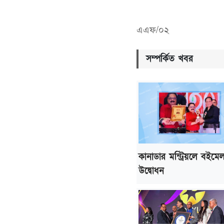
এএফ/০২
সম্পর্কিত খবর
কানাডার মন্ট্রিয়লে বইমে
উদ্বোধন