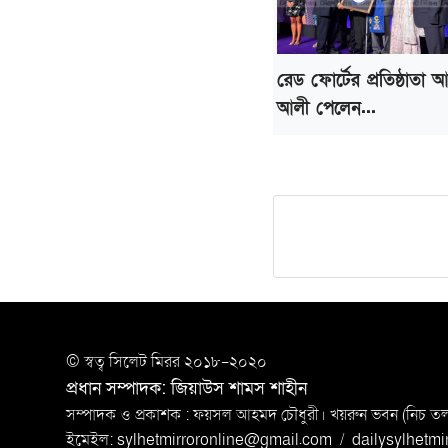
রেড ফোর্টের প্রতিষ্ঠাতা 
আলী পেলেন...
© স্বত্ব সি‌লেট মিরর ২০১৮-২০২০
প্রধান সম্পাদক: জিয়াউস শামস শাহীন
সম্পাদক ও প্রকাশক : ফয়সল আহমদ চৌধুরী। খয়রুন ভবন (নিচ তলা)
ইমেইল:
sylhetmirroronline@gmail.com
/
dailysylhetm