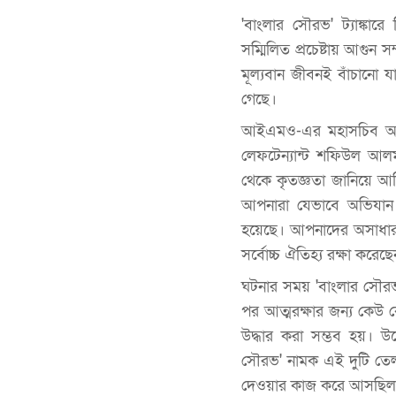
'বাংলার সৌরভ' ট্যাঙ্কারে
সম্মিলিত প্রচেষ্টায় আগুন 
মূল্যবান জীবনই বাঁচানো 
গেছে।
আইএমও-এর মহাসচিব আর্সে
লেফটেন্যান্ট শফিউল আলম
থেকে কৃতজ্ঞতা জানিয়ে আ
আপনারা যেভাবে অভিযান চা
হয়েছে। আপনাদের অসাধারণ 
সর্বোচ্চ ঐতিহ্য রক্ষা করে
ঘটনার সময় 'বাংলার সৌর
পর আত্মরক্ষার জন্য কেউ ক
উদ্ধার করা সম্ভব হয়। উল
সৌরভ' নামক এই দুটি তেল
দেওয়ার কাজ করে আসছিল