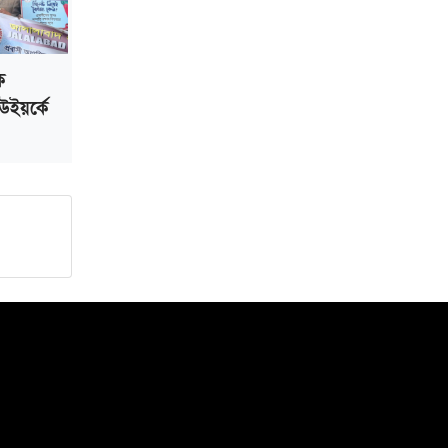
ক
উইয়র্কে