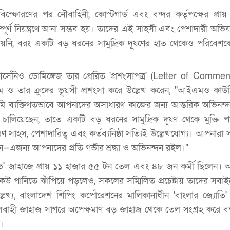
 বিস্ফোরণের পর নৌবাহিনী, কোস্টগার্ড এবং বন্দর কর্তৃপক্ষের প্রায়
সম্পূর্ণ নিয়ন্ত্রণে আনা সম্ভব হয়। তাদের এই সাহসী এবং পেশাদারী অভিযা
যায়নি, বরং একটি বড় ধরনের সামুদ্রিক দূষণের হাত থেকেও পরিবেশকে
নিও ডোমিঙ্গেজ তার প্রেরিত 'প্রশংসাপত্র' (Letter of Comme
 ও তার ক্রুদের ভূয়সী প্রশংসা করে উল্লেখ করেন, "আইএমও কাউন্
মি ব্যক্তিগতভাবে আপনাদের অসাধারণ কাজের জন্য আন্তরিক অভিনন্দন
লিয়েছেন, তাতে একটি বড় ধরনের সামুদ্রিক দূষণ থেকে মুক্তি পা
সাহস, পেশাদারিত্ব এবং কর্তব্যনিষ্ঠা সত্যিই উল্লেখযোগ্য। আপনারা স
ছেন—এজন্য আপনাদের প্রতি গভীর শ্রদ্ধা ও অভিনন্দন রইল।"
ভ' জাহাজে প্রায় ১১ হাজার ৫৫ টন তেল এবং ৪৮ জন কর্মী ছিলেন। 
েউ পানিতে ঝাঁপিয়ে পড়লেও, সকলের সম্মিলিত প্রচেষ্টায় তাদের সবা
্লেখ্য, বাংলাদেশ শিপিং কর্পোরেশনের মালিকানাধীন 'বাংলার জ্যোতি'
বাহী জাহাজ সাগরে অপেক্ষমাণ বড় জাহাজ থেকে তেল সংগ্রহ করে বন
।