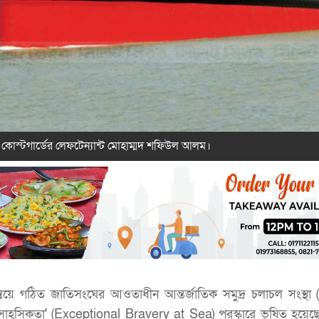
 কোস্টগার্ডের লেফটেন্যান্ট মোহাম্মদ শফিউল আলম।
ন্বয়ে গঠিত জাতিসংঘের আওতাধীন আন্তর্জাতিক সমুদ্র চলাচল সংস্থ
রণ সাহসিকতা' (Exceptional Bravery at Sea) পুরস্কারে ভূষিত হয়েছ