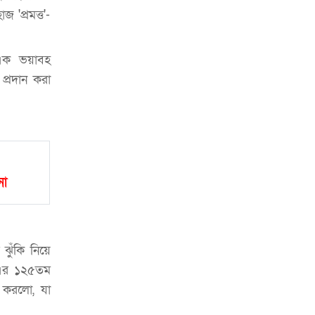
চাকরিজীবীদের
 'প্রমত্ত'-
‘ভালো লেখক হতে হলে আগে ভালো পাঠক
হতে হবে’: কুলাউড়ায় মোস্তফা মামুন
এক ভয়াবহ
 প্রদান করা
উত্তেজনার মধ্যে সিলেটে ৫ প্লাটুন বিজিবি
মোতায়েন
সিলেটে যুবককে ঘর থেকে ডেকে নিয়ে
খুন
সিলেটে বাসা থেকে অবসরপ্রাপ্ত পুলিশ
না
কর্মকর্তার মরদেহ উদ্ধার
দক্ষিণ সুরমায় গ্যাস সিলিন্ডার গোডাউনে
ভয়াবহ বিস্ফোরণ
ুঁকি নিয়ে
ইউপি সদস্যের বিরুদ্ধে ‘মিথ্যা ও
ও-এর ১২৫তম
ষড়যন্ত্রমূলক’ মামলার প্রতিবাদে মানববন্ধন
ন করলো, যা
রপ্তানি বৃদ্ধিতে ক্ষুদ্র উদ্যোক্তাদের মেলা বুথ