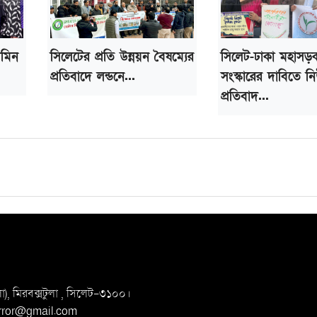
আমিন
সিলেটের প্রতি উন্নয়ন বৈষম্যের
সিলেট-ঢাকা মহাসড়
প্রতিবাদে লন্ডনে...
সংস্কারের দাবিতে নি
প্রতিবাদ...
, মিরবক্সটুলা ,
সি‌লেট-৩১০০।
irror@gmail.com