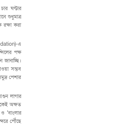
ভাড়া মওকুফ : বাণিজ্যমন্ত্রী
 চার ঘণ্টার
মুক্তাদির-আরিফসহ ১৮ মন্ত্রীর পুলিশ এসকর্ট
নে শুধুমাত্র
প্রত্যাহার
 রক্ষা করা
ndation)-এ
সিলের পক্ষ
 জানাচ্ছি।
ওয়া সম্ভব
মুদ্র পেশার
আগুন লাগার
ইকেই অক্ষত
 ও 'বাংলার
্দরে পৌঁছে