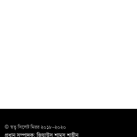
আগস্টে দুই দফায় ৮ দিনের ছুটির সুযোগ
চাকরিজীবীদের
‘ভালো লেখক হতে হলে আগে ভালো পাঠক হতে হবে’: কুলাউড়ায়
মোস্তফা মামুন
উত্তেজনার মধ্যে সিলেটে ৫ প্লাটুন বিজিবি
মোতায়েন
সিলেটে যুবককে ঘর থেকে ডেকে নিয়ে
খুন
সিলেটে বাসা থেকে অবসরপ্রাপ্ত পুলিশ কর্মকর্তার মরদেহ
উদ্ধার
দক্ষিণ সুরমায় গ্যাস সিলিন্ডার গোডাউনে ভয়াবহ
বিস্ফোরণ
ইউপি সদস্যের বিরুদ্ধে ‘মিথ্যা ও ষড়যন্ত্রমূলক’ মামলার প্রতিবাদে
© স্বত্ব সি‌লেট মিরর ২০১৮-২০২০
মানববন্ধন
প্রধান সম্পাদক: জিয়াউস শামস শাহীন