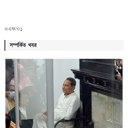
এএফ/০১
সম্পর্কিত খবর