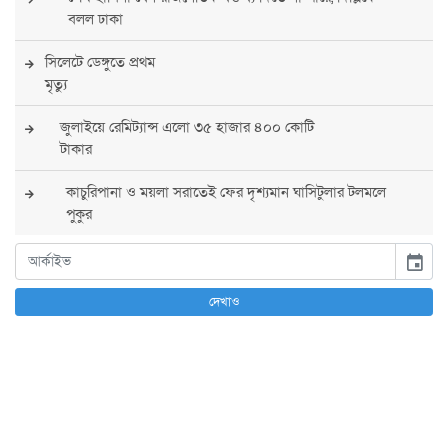
বলল ঢাকা
সিলেটে ডেঙ্গুতে প্রথম
মৃত্যু
জুলাইয়ে রেমিট্যান্স এলো ৩৫ হাজার ৪০০ কোটি
টাকার
কাচুরিপানা ও ময়লা সরাতেই ফের দৃশ্যমান ঘাসিটুলার টলমলে
পুকুর
সারা দেশে সর্বোচ্চ সতর্কতা জারি
event
পুলিশের
দেখাও
বিএনপির রাষ্ট্রপতি প্রার্থী চূড়ান্ত করবেন তারেক
রহমান
তারেক রহমানের নেতৃত্বে পূর্ণ আস্থা যুক্তরাষ্ট্রের :
সার্জিও গর