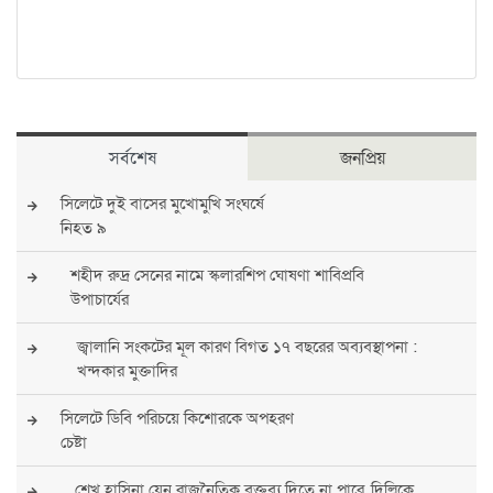
সর্বশেষ
জনপ্রিয়
সিলেটে দুই বাসের মুখোমুখি সংঘর্ষে
নিহত ৯
শহীদ রুদ্র সেনের নামে স্কলারশিপ ঘোষণা শাবিপ্রবি
উপাচার্যের
জ্বালানি সংকটের মূল কারণ বিগত ১৭ বছরের অব্যবস্থাপনা :
খন্দকার মুক্তাদির
সিলেটে ডিবি পরিচয়ে কিশোরকে অপহরণ
চেষ্টা
শেখ হাসিনা যেন রাজনৈতিক বক্তব্য দিতে না পারে, দিল্লিকে