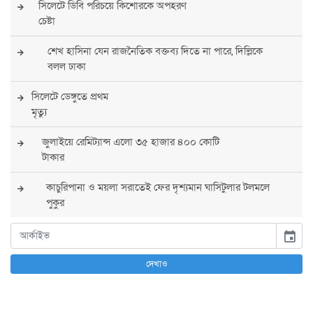
সিলেটে ডিবি পরিচয়ে কিশোরকে অপহরণ
চেষ্টা
শেখ হাসিনা যেন রাজনৈতিক বক্তব্য দিতে না পারে, দিল্লিকে
বলল ঢাকা
সিলেটে ডেঙ্গুতে প্রথম
মৃত্যু
জুলাইয়ে রেমিট্যান্স এলো ৩৫ হাজার ৪০০ কোটি
টাকার
কাচুরিপানা ও ময়লা সরাতেই ফের দৃশ্যমান ঘাসিটুলার টলমলে
পুকুর
সারা দেশে সর্বোচ্চ সতর্কতা জারি
event
পুলিশের
দেখাও
বিএনপির রাষ্ট্রপতি প্রার্থী চূড়ান্ত করবেন তারেক
রহমান