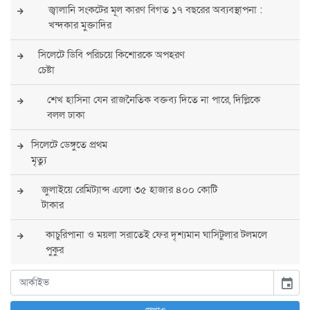
জ্বালানি সংকটের মূল কারণ বিগত ১৭ বছরের অব্যবস্থাপনা :
খন্দকার মুক্তাদির
সিলেটে ডিবি পরিচয়ে কিশোরকে অপহরণ
চেষ্টা
শেখ হাসিনা যেন রাজনৈতিক বক্তব্য দিতে না পারে, দিল্লিকে
বলল ঢাকা
সিলেটে ডেঙ্গুতে প্রথম
মৃত্যু
জুলাইয়ে রেমিট্যান্স এলো ৩৫ হাজার ৪০০ কোটি
টাকার
কাচুরিপানা ও ময়লা সরাতেই ফের দৃশ্যমান ঘাসিটুলার টলমলে
পুকুর
সারা দেশে সর্বোচ্চ সতর্কতা জারি
event
পুলিশের