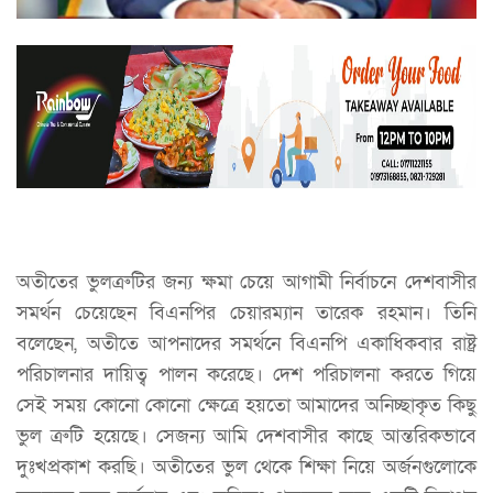
অতীতের ভুলত্রুটির জন্য ক্ষমা চেয়ে আগামী নির্বাচনে দেশবাসীর
সমর্থন চেয়েছেন বিএনপির চেয়ারম্যান তারেক রহমান। তিনি
বলেছেন, অতীতে আপনাদের সমর্থনে বিএনপি একাধিকবার রাষ্ট্র
পরিচালনার দায়িত্ব পালন করেছে। দেশ পরিচালনা করতে গিয়ে
সেই সময় কোনো কোনো ক্ষেত্রে হয়তো আমাদের অনিচ্ছাকৃত কিছু
ভুল ত্রুটি হয়েছে। সেজন্য আমি দেশবাসীর কাছে আন্তরিকভাবে
দুঃখপ্রকাশ করছি। অতীতের ভুল থেকে শিক্ষা নিয়ে অর্জনগুলোকে