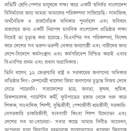
প্রতিটি শ্রেণি-পেশার মানুষকে লক্ষ্য করে একটি স্বনির্ভর বাংলাদেশ
বিনির্মাণের জন্য আমরা আমাদের পরিকল্পনা সাজিয়েছি। সামাজিক,
অর্থনৈতিক ও রাজনৈতিক অধিকার পুনর্বহাল এবং ভবিষ্যৎ
প্রজন্মের জন্য একটি নিরাপদ মানবিক বাংলাদেশ প্রতিষ্ঠার লক্ষ্য
নিয়েই তা চূড়ান্ত করা হয়েছে। বিএনপির সব পরিকল্পনা, বিশেষ
করে দেশের সব তরুণ-তরুণী বেকার জনগোষ্ঠী এবং নারীদের জন্য
দেশে-বিদেশে কর্মসংস্থান এবং কর্মপরিবেশ নিশ্চিত করাই এবার
বিএনপির প্রথম এবং প্রধান অগ্রাধিকার।
তিনি বলেন, ১২ ফেব্রুয়ারি রাষ্ট্র ও সরকারের জনগণের অধিকার
প্রতিষ্ঠার দিন। দেশনেত্রী খালেদা জিয়া জনগণের চূড়ান্ত বিজয় দেখে
যেতে পারেননি। সারাদেশের ছাত্র, জনতা, কৃষক, শ্রমিক,
রিকশাচালক, গার্মেন্টস কর্মী, ফুটপাতের হকার থেকে শুরু করে
শিক্ষক, সাংবাদিক, শিল্পী, বুদ্ধিজীবী, পেশাজীবী-শ্রমজীবী, সরকারি-
বেসরকারি চাকরিজীবী, ব্যবসায়ী কিংবা শিল্প উদ্যোক্তা এবং
দেশের সব মা-বোনেরা– সবার কাছে আমার বিনীত আবেদন,
আপনারা যারা জিয়াউর রহমানকে ভালোবাসেন, খালেদা জিয়াকে