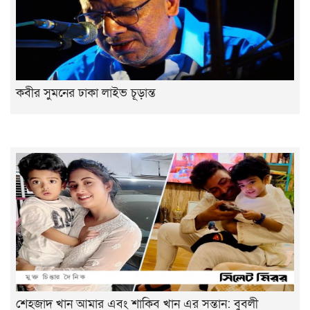
কবীর সুমনের ঢাকা লাইভ চূড়ান্ত
শেহজাদ খান আমার এবং শাকিব খান এর সন্তান: বুবলী