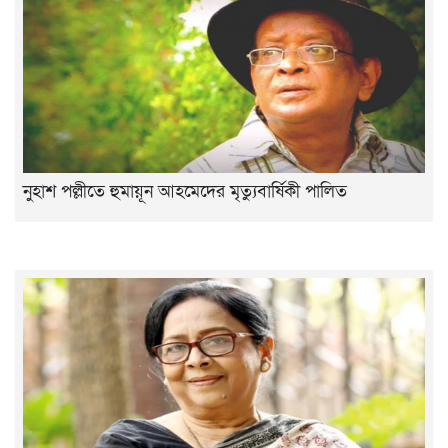
নুহাশ পল্লীতে হুমায়ূন আহমেদের মৃত্যুবার্ষিকী পালিত