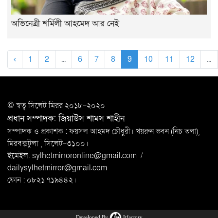
অভিনেত্রী শর্মিলী আহমেদ আর নেই
‹
1
2
...
6
7
8
9
10
11
12
...
© স্বত্ব সি‌লেট মিরর ২০১৮-২০২০
প্রধান সম্পাদক: জিয়াউস শামস শাহীন
সম্পাদক ও প্রকাশক : ফয়সল আহমদ চৌধুরী। খয়রুন ভবন (নিচ তলা),
মিরবক্সটুলা ,
সি‌লেট-৩১০০।
ইমেইল:
sylhetmirroronline@gmail.com
/
dailysylhetmirror@gmail.com
ফোন : ০৮২১ ৭১৯৪৪২।
Developed By
Itfactory