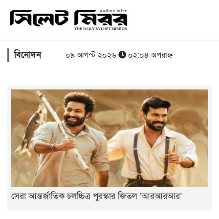
বিনোদন
০৯ আগস্ট ২০২৬
০২:০৪ অপরাহ্ন
সেরা আন্তর্জাতিক চলচ্চিত্র পুরস্কার জিতল ‘আরআরআর’