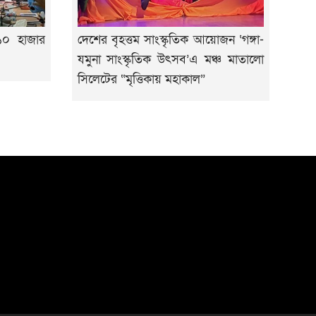
 ১০ হাজার
দেশের বৃহত্তম সাংস্কৃতিক আয়োজন ‘গঙ্গা-
যমুনা সাংস্কৃতিক উৎসব’এ মঞ্চ মাতালো
সিলেটের “মৃত্তিকায় মহাকাল”