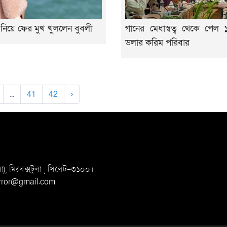
নিয়ে ফের মুখ খুললেন বুবলী
গানের মেধাস্বত্ব থেকে পেল
ডলার করিম পরিবার
...
41
42
›
, মিরবক্সটুলা ,
সি‌লেট-৩১০০।
irror@gmail.com