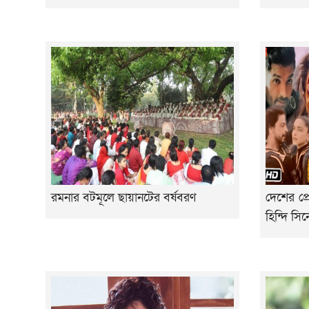
রমনার বটমূলে ছায়ানটের বর্ষবরণ
দেশের প্র
হিন্দি সিন