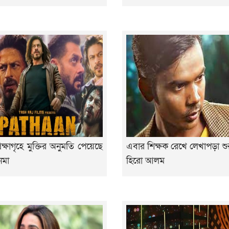
েক্ষাগৃহে মুক্তির অনুমতি পেয়েছে
এবার শিক্ষক রেখে লেখাপড়া শ
েমা
হিরো আলম