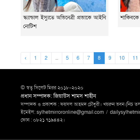
স্ক্যান্ডাল ইস্যুতে অভিনেত্রী প্রভাকে আইনি
শাকিবকে 
নোটিশ
‹
1
2
...
5
6
7
8
9
10
11
© স্বত্ব সি‌লেট মিরর ২০১৮-২০২০
প্রধান সম্পাদক: জিয়াউস শামস শাহীন
সম্পাদক ও প্রকাশক : ফয়সল আহমদ চৌধুরী। খয়রুন ভবন (নিচ তলা)
ইমেইল:
sylhetmirroronline@gmail.com
/
dailysylhetm
ফোন : ০৮২১ ৭১৯৪৪২।