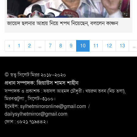
জায়েদ ছলনার আশ্রয় নিয়ে শপথ নিয়েছেন, বললেন কাঞ্চন
‹
1
2
...
7
8
9
10
11
12
13
...
© স্বত্ব সি‌লেট মিরর ২০১৮-২০২০
প্রধান সম্পাদক: জিয়াউস শামস শাহীন
সম্পাদক ও প্রকাশক : ফয়সল আহমদ চৌধুরী। খয়রুন ভবন (নিচ তলা),
মিরবক্সটুলা ,
সি‌লেট-৩১০০।
ইমেইল:
sylhetmirroronline@gmail.com
/
dailysylhetmirror@gmail.com
ফোন : ০৮২১ ৭১৯৪৪২।