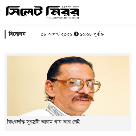
বিনোদন
০৮ আগস্ট ২০২৬
১২:০৮ পূর্বাহ্ন
কিংবদন্তি সুরস্রষ্টা আলম খান আর নেই