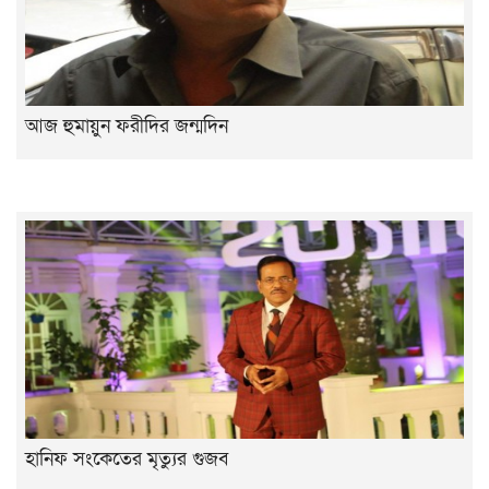
আজ হুমায়ুন ফরীদির জন্মদিন
হানিফ সংকেতের মৃত্যুর গুজব