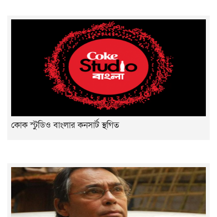
কোক স্টুডিও বাংলার কনসার্ট স্থগিত