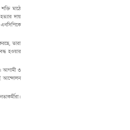
চাকরিজীবীদের
শক্তি মাঠে
‘ভালো লেখক হতে হলে আগে ভালো পাঠক
হত্যার দায়
হতে হবে’: কুলাউড়ায় মোস্তফা মামুন
ই এনসিপিকে
উত্তেজনার মধ্যে সিলেটে ৫ প্লাটুন বিজিবি
মোতায়েন
রছে, তারা
বদ্ধ হওয়ার
সিলেটে যুবককে ঘর থেকে ডেকে নিয়ে
খুন
ই। আগামী ৩
সিলেটে বাসা থেকে অবসরপ্রাপ্ত পুলিশ
কর্মকর্তার মরদেহ উদ্ধার
ই আন্দোলন
দক্ষিণ সুরমায় গ্যাস সিলিন্ডার গোডাউনে
ভয়াবহ বিস্ফোরণ
তাকর্মীরা।
ইউপি সদস্যের বিরুদ্ধে ‘মিথ্যা ও
ষড়যন্ত্রমূলক’ মামলার প্রতিবাদে মানববন্ধন
রপ্তানি বৃদ্ধিতে ক্ষুদ্র উদ্যোক্তাদের মেলা বুথ