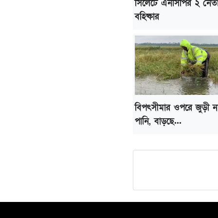
সিলেটে এনসিপির ২ নেত
বহিষ্কার
বিপৎসীমার ওপরে জুড়ী ন
পানি, বাড়ছে...