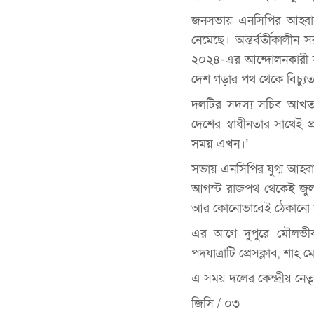
জনসভায় এনসিপির আহ্বায়ক
নেমেছে। অন্তর্বর্তীকালীন
২০২৪-এর আন্দোলনকারী যু
দেশ গড়ার পথ থেকে বিচ্যু
দলটির সদস্য সচিব আখতা
দেশের স্বাধীনতার সাথেই প
সময় এখন।’
সভায় এনসিপির যুগ্ম আহ্ব
আগস্ট রাজপথ থেকেই জুল
আর কোনোভাবেই ঠেকানো য
এর আগে দুপুরে মৌলভীবাজ
পদযাত্রাটি প্রেসক্লাব, শ
এ সময় দলের কেন্দ্রীয় নেতৃব
জিসি / ০৩