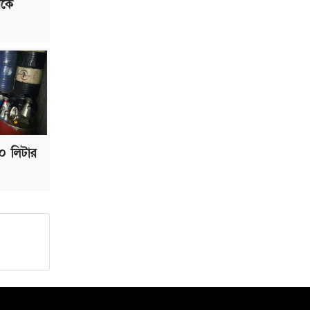
েকে
০ লিটার