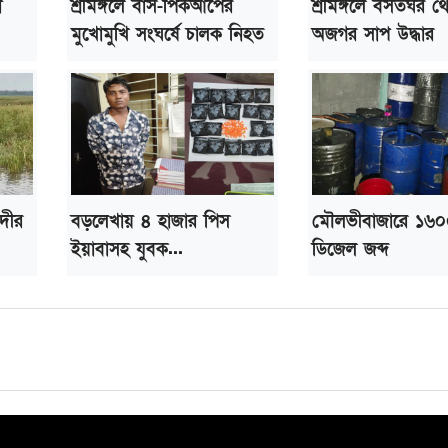
া
শ্রীমঙ্গলে বাস-পিকআপের
শ্রীমঙ্গলে বসতঘর থ
মুখোমুখি সংঘর্ষে চালক নিহত
অজগর সাপ উদ্ধার
দীর
বড়লেখায় ৪ হাজার পিস
মৌলভীবাজারে ১৬০
ইয়াবাসহ যুবক...
ডিজেল জব্দ