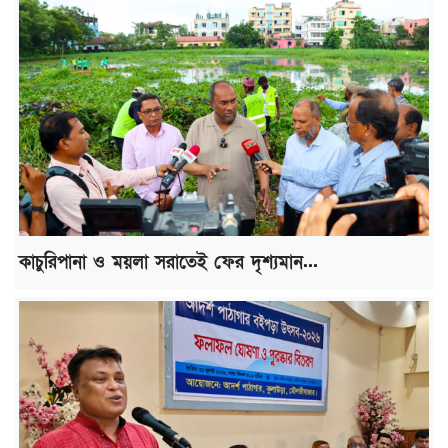
কাচুরিপানা ও ময়লা সরাতেই ফের দৃশ্যমান...