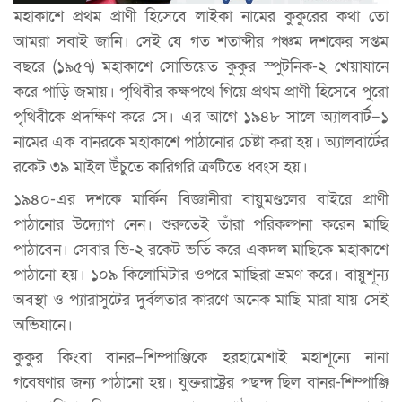
মহাকাশে প্রথম প্রাণী হিসেবে লাইকা নামের কুকুরের কথা তো
আমরা সবাই জানি। সেই যে গত শতাব্দীর পঞ্চম দশকের সপ্তম
বছরে (১৯৫৭) মহাকাশে সোভিয়েত কুকুর স্পুটনিক-২ খেয়াযানে
করে পাড়ি জমায়। পৃথিবীর কক্ষপথে গিয়ে প্রথম প্রাণী হিসেবে পুরো
পৃথিবীকে প্রদক্ষিণ করে সে। এর আগে ১৯৪৮ সালে অ্যালবার্ট–১
নামের এক বানরকে মহাকাশে পাঠানোর চেষ্টা করা হয়। অ্যালবার্টের
রকেট ৩৯ মাইল উঁচুতে কারিগরি ত্রুটিতে ধ্বংস হয়।
১৯৪০-এর দশকে মার্কিন বিজ্ঞানীরা বায়ুমণ্ডলের বাইরে প্রাণী
পাঠানোর উদ্যোগ নেন। শুরুতেই তাঁরা পরিকল্পনা করেন মাছি
পাঠাবেন। সেবার ভি-২ রকেট ভর্তি করে একদল মাছিকে মহাকাশে
পাঠানো হয়। ১০৯ কিলোমিটার ওপরে মাছিরা ভ্রমণ করে। বায়ুশূন্য
অবস্থা ও প্যারাসুটের দুর্বলতার কারণে অনেক মাছি মারা যায় সেই
অভিযানে।
কুকুর কিংবা বানর–শিম্পাঞ্জিকে হরহামেশাই মহাশূন্যে নানা
গবেষণার জন্য পাঠানো হয়। যুক্তরাষ্ট্রের পছন্দ ছিল বানর-শিম্পাঞ্জি