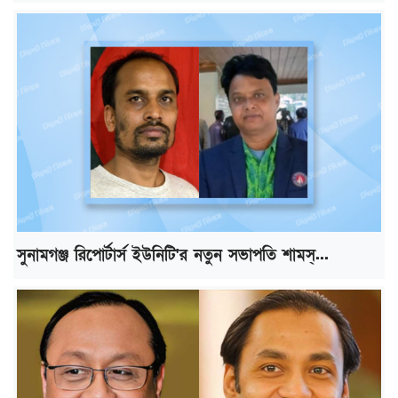
সুনামগঞ্জ রিপোর্টার্স ইউনিটি'র নতুন সভাপতি শামস্...