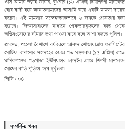
ওসি আমান উল্লাহ জানান, বুধবার (১৬ এপ্রিল) চিত্রশিল্পী মানবেন্দ্র
ঘোষ বাদী হয়ে অজ্ঞাতনামাদের আসামি করে একটি মামলা দায়ের
করেন। এই মামলায় সন্দেহজনকভাবে ৬ জনকে গ্রেফতার করা
হয়েছে। জিজ্ঞাসাবাদের মাধ্যমে গ্রেফতারকৃতদের কাছ থেকে
অগ্নিসংযোগের ঘটনার তথ্য পাওয়া যাবে বলে আশা করছে পুলিশ।
প্রসঙ্গত, পহেলা বৈশাখে বর্ষবরণে আনন্দ শোভাযাত্রায় ফ্যাসিস্টের
মোটিফ বানানোর সন্দেহের জেরে গত মঙ্গলবার (১৫ এপ্রিল) রাতে
মানিকগঞ্জের গড়পাড়া ইউনিয়নের চান্দইর গ্রামে শিল্পী মানবেন্দ্র
ঘোষের বাড়ি পুড়িয়ে দেয় দুর্বৃত্তরা।
জিসি / ০৪
সম্পর্কিত খবর