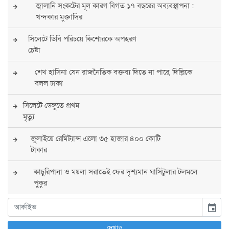
জ্বালানি সংকটের মূল কারণ বিগত ১৭ বছরের অব্যবস্থাপনা :
খন্দকার মুক্তাদির
সিলেটে ডিবি পরিচয়ে কিশোরকে অপহরণ
চেষ্টা
শেখ হাসিনা যেন রাজনৈতিক বক্তব্য দিতে না পারে, দিল্লিকে
বলল ঢাকা
সিলেটে ডেঙ্গুতে প্রথম
মৃত্যু
জুলাইয়ে রেমিট্যান্স এলো ৩৫ হাজার ৪০০ কোটি
টাকার
কাচুরিপানা ও ময়লা সরাতেই ফের দৃশ্যমান ঘাসিটুলার টলমলে
পুকুর
সারা দেশে সর্বোচ্চ সতর্কতা জারি
event
পুলিশের
দেখাও