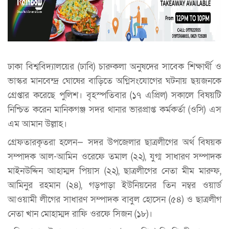
ঢাকা বিশ্ববিদ্যালয়ের (ঢাবি) চারুকলা অনুষদের সাবেক শিক্ষার্থী ও
ভাস্কর মানবেন্দ্র ঘোষের বাড়িতে অগ্নিসংযোগের ঘটনায় ছয়জনকে
গ্রেপ্তার করেছে পুলিশ। বৃহস্পতিবার (১৭ এপ্রিল) সকালে বিষয়টি
নিশ্চিত করেন মানিকগঞ্জ সদর থানার ভারপ্রাপ্ত কর্মকর্তা (ওসি) এস
এম আমান উল্লাহ।
গ্রেফতারকৃতরা হলেন— সদর উপজেলার ছাত্রলীগের অর্থ বিষয়ক
সম্পাদক আল-আমিন ওরেফে তমাল (২২), যুগ্ম সাধারণ সম্পাদক
মাইনউদ্দিন আহাম্মদ পিয়াস (২২), ছাত্রলীগের নেতা মীম মারুফ,
আমিনুর রহমান (২৪), গড়পাড়া ইউনিয়নের তিন নম্বর ওয়ার্ড
আওয়ামী লীগের সাধারণ সম্পাদক বাবুল হোসেন (৫৪) ও ছাত্রলীগ
নেতা খান মোহাম্মদ রাফি ওরফে সিজন (১৮)।