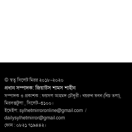
খুন
সিলেটে বাসা থেকে অবসরপ্রাপ্ত পুলিশ কর্মকর্তার মরদেহ
উদ্ধার
দক্ষিণ সুরমায় গ্যাস সিলিন্ডার গোডাউনে ভয়াবহ
বিস্ফোরণ
ইউপি সদস্যের বিরুদ্ধে ‘মিথ্যা ও ষড়যন্ত্রমূলক’ মামলার প্রতিবাদে
মানববন্ধন
রপ্তানি বৃদ্ধিতে ক্ষুদ্র উদ্যোক্তাদের মেলা বুথ ভাড়া মওকুফ :
© স্বত্ব সি‌লেট মিরর ২০১৮-২০২০
বাণিজ্যমন্ত্রী
প্রধান সম্পাদক: জিয়াউস শামস শাহীন
মুক্তাদির-আরিফসহ ১৮ মন্ত্রীর পুলিশ এসকর্ট
সম্পাদক ও প্রকাশক : ফয়সল আহমদ চৌধুরী। খয়রুন ভবন (নিচ তলা),
প্রত্যাহার
মিরবক্সটুলা ,
সি‌লেট-৩১০০।
ইমেইল:
sylhetmirroronline@gmail.com
/
জুলাই সনদ মেনে নিন, না হলে এদেশের মানুষ মুক্তির পথে:
dailysylhetmirror@gmail.com
জামায়াত আমির
ফোন : ০৮২১ ৭১৯৪৪২।