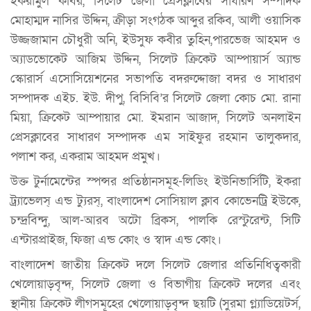
ইকরামুল কবির, সিলেট জেলা প্রেসক্লাবের সাধারণ সম্পাদক
মোহাম্মদ নাসির উদ্দিন, ক্রীড়া সংগঠক আব্দুর রকিব, আলী ওয়াসিক
উজ্জজামান চৌধুরী অনি, ইউসুফ কবীর তুহিন,পারভেজ আহমদ ও
অ্যাডভোকেট আজিম উদ্দিন, সিলেট ক্রিকেট আম্পায়ার্স অ্যান্ড
স্কোরার্স এসোসিয়েশনের সভাপতি বদরুদ্দোজা বদর ও সাধারণ
সম্পাদক এইচ. ইউ. দীপু, বিসিবি’র সিলেট জেলা কোচ মো. রানা
মিয়া, ক্রিকেট আম্পায়ার মো. ইমরান আজাদ, সিলেট অনলাইন
প্রেসক্লাবের সাধারণ সম্পাদক এম সাইফুর রহমান তালুকদার,
পলাশ কর, একরাম আহমদ প্রমুখ।
উক্ত টুর্নামেন্টের স্পন্সর প্রতিষ্ঠানসমূহ-লিডিং ইউনিভার্সিটি, ইকরা
ট্র্যাভেলস্ এন্ড ট্যুরস্, বাংলাদেশ সোসিয়াল ক্লাব কোভেনট্রি ইউকে,
চন্দ্রবিন্দু, আল-আরব অটো ব্রিকস, পালকি রেস্টুরেন্ট, সিটি
এন্টারপ্রাইজ, ফিজা এন্ড কোং ও স্বাদ এন্ড কোং।
বাংলাদেশ জাতীয় ক্রিকেট দলে সিলেট জেলার প্রতিনিধিত্বকারী
খেলোয়াড়বৃন্দ, সিলেট জেলা ও বিভাগীয় ক্রিকেট দলের এবং
স্থানীয় ক্রিকেট লীগসমূহের খেলোয়াড়বৃন্দ ছয়টি (সুরমা গ্ল্যাডিয়েটর্স,