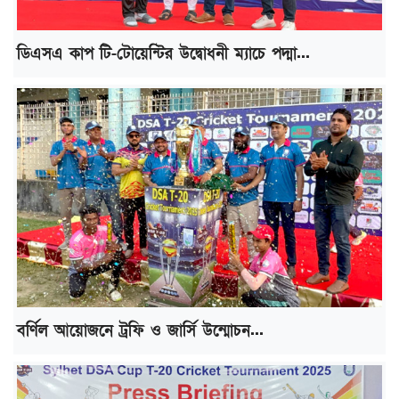
ডিএসএ কাপ টি-টোয়েন্টির উদ্বোধনী ম্যাচে পদ্মা...
বর্ণিল আয়োজনে ট্রফি ও জার্সি উন্মোচন...