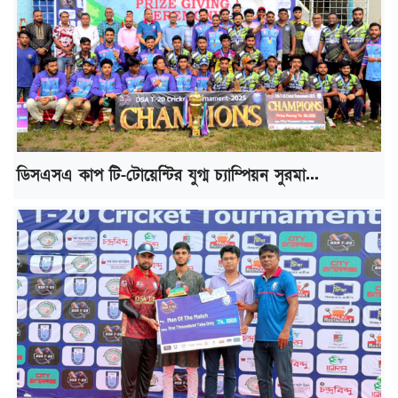
ডিসএসএ কাপ টি-টোয়েন্টির যুগ্ম চ্যাম্পিয়ন সুরমা...