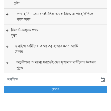
চেষ্টা
শেখ হাসিনা যেন রাজনৈতিক বক্তব্য দিতে না পারে, দিল্লিকে
বলল ঢাকা
সিলেটে ডেঙ্গুতে প্রথম
মৃত্যু
জুলাইয়ে রেমিট্যান্স এলো ৩৫ হাজার ৪০০ কোটি
টাকার
কাচুরিপানা ও ময়লা সরাতেই ফের দৃশ্যমান ঘাসিটুলার টলমলে
পুকুর
সারা দেশে সর্বোচ্চ সতর্কতা জারি
event
পুলিশের
দেখাও
বিএনপির রাষ্ট্রপতি প্রার্থী চূড়ান্ত করবেন তারেক
রহমান
তারেক রহমানের নেতৃত্বে পূর্ণ আস্থা যুক্তরাষ্ট্রের :