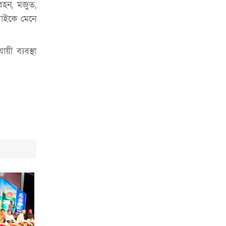
চাকরিজীবীদের
 বহন, মজুত,
সবাইকে মেনে
‘ভালো লেখক হতে হলে আগে ভালো পাঠক
হতে হবে’: কুলাউড়ায় মোস্তফা মামুন
ী ব্যবস্থা
উত্তেজনার মধ্যে সিলেটে ৫ প্লাটুন বিজিবি
মোতায়েন
সিলেটে যুবককে ঘর থেকে ডেকে নিয়ে
খুন
সিলেটে বাসা থেকে অবসরপ্রাপ্ত পুলিশ
কর্মকর্তার মরদেহ উদ্ধার
দক্ষিণ সুরমায় গ্যাস সিলিন্ডার গোডাউনে
ভয়াবহ বিস্ফোরণ
ইউপি সদস্যের বিরুদ্ধে ‘মিথ্যা ও
ষড়যন্ত্রমূলক’ মামলার প্রতিবাদে মানববন্ধন
রপ্তানি বৃদ্ধিতে ক্ষুদ্র উদ্যোক্তাদের মেলা বুথ