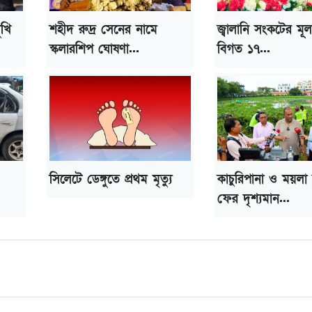
ুখি
শহীদ রুদ্র সেনের নামে
জ্বালানি সংকটের মূ
স্কলারশিপ ঘোষণা...
বিগত ১৭...
সিলেটে ডেঙ্গুতে প্রথম মৃত্যু
কাচুরিপানা ও ময়লা
ফের দৃশ্যমান...