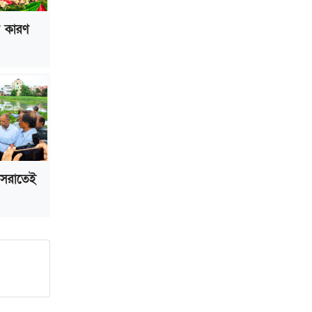
ভাড়া মওকুফ : বাণিজ্যমন্ত্রী
ল কারণ
মুক্তাদির-আরিফসহ ১৮ মন্ত্রীর পুলিশ এসকর্ট
প্রত্যাহার
 সরাতেই