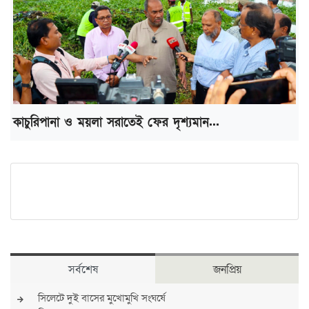
কাচুরিপানা ও ময়লা সরাতেই ফের দৃশ্যমান...
সর্বশেষ
জনপ্রিয়
সিলেটে দুই বাসের মুখোমুখি সংঘর্ষে