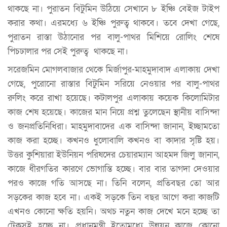
থাকছে না। পুরাতন বিটুমিন উঠিয়ে সেখানে ৮ ইঞ্চি বেইজ টাইপ
করার কথা। এরমধ্যে ৬ ইঞ্চি পুরুত্ব থাকবে। তবে দেখা গেছে,
পুরাতন রাস্তা উঠানোর পর বালু-পাথর মিশিয়ে রোলিং শেষে
পিচঢালার পর সেই পুরুত্ব থাকছে না।
সরেজমিন মোগলবাজার থেকে মির্জাপুর-মাহমুদাবাদ এলাকায় দেখা
গেছে, পুরোনো রাস্তার বিটুমিন সরিয়ে নেওয়ার পর বালু-পাথর
রুলিং করে রাখা হয়েছে। কটালপুর এলাকায় কয়েক কিলোমিটার
কাজ শেষ হয়েছে। কাজের মান নিয়ে প্রশ্ন তুলেছেন স্থানীয় বাসিন্দা
ও জনপ্রতিনিধিরা। মাহমুদাবাদের এক বাসিন্দা জানান, ইচ্ছামতো
কাজ করা হচ্ছে। কখনও ধুলোবালি কখনও বা কাদার সৃষ্টি হয়।
উত্তর কুশিয়ারা ইউনিয়ন পরিষদের চেয়ারম্যান আহমদ জিলু জানান,
কাজে ধীরগতির কারণে ভোগান্তি হচ্ছে। বার বার তাগদা দেওয়ার
পরও কাজে গতি আসছে না। তিনি বলেন, প্রতিবছর তো আর
সড়কের কাজ হবে না। একই সড়কে তিন বছর আগে করা কাজটি
এখনও কোনো ক্ষতি হয়নি। অথচ নতুন কাজ দেখে মনে হচ্ছে তা
টেকসই হচ্ছে না। প্রধানমন্ত্রী ইতোমধ্যে উন্নয়ন কাজে কোনো