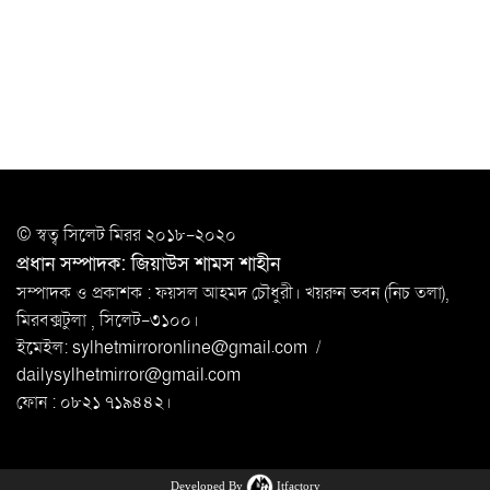
খুন
সিলেটে বাসা থেকে অবসরপ্রাপ্ত পুলিশ কর্মকর্তার মরদেহ
উদ্ধার
দক্ষিণ সুরমায় গ্যাস সিলিন্ডার গোডাউনে ভয়াবহ
বিস্ফোরণ
ইউপি সদস্যের বিরুদ্ধে ‘মিথ্যা ও ষড়যন্ত্রমূলক’ মামলার প্রতিবাদে
© স্বত্ব সি‌লেট মিরর ২০১৮-২০২০
মানববন্ধন
প্রধান সম্পাদক: জিয়াউস শামস শাহীন
রপ্তানি বৃদ্ধিতে ক্ষুদ্র উদ্যোক্তাদের মেলা বুথ ভাড়া মওকুফ :
সম্পাদক ও প্রকাশক : ফয়সল আহমদ চৌধুরী। খয়রুন ভবন (নিচ তলা),
বাণিজ্যমন্ত্রী
মিরবক্সটুলা ,
সি‌লেট-৩১০০।
ইমেইল:
sylhetmirroronline@gmail.com
/
মুক্তাদির-আরিফসহ ১৮ মন্ত্রীর পুলিশ এসকর্ট
dailysylhetmirror@gmail.com
প্রত্যাহার
ফোন : ০৮২১ ৭১৯৪৪২।
Developed By
Itfactory