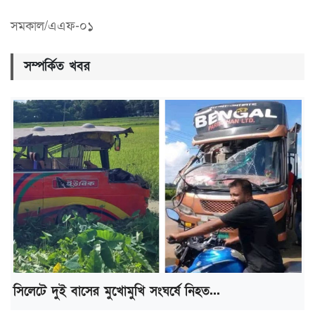
সমকাল/এএফ-০১
সম্পর্কিত খবর
সিলেটে দুই বাসের মুখোমুখি সংঘর্ষে নিহত...