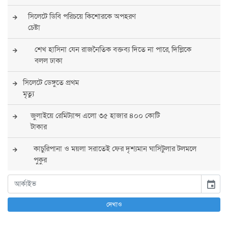
সিলেটে ডিবি পরিচয়ে কিশোরকে অপহরণ
চেষ্টা
শেখ হাসিনা যেন রাজনৈতিক বক্তব্য দিতে না পারে, দিল্লিকে
বলল ঢাকা
সিলেটে ডেঙ্গুতে প্রথম
মৃত্যু
জুলাইয়ে রেমিট্যান্স এলো ৩৫ হাজার ৪০০ কোটি
টাকার
কাচুরিপানা ও ময়লা সরাতেই ফের দৃশ্যমান ঘাসিটুলার টলমলে
পুকুর
সারা দেশে সর্বোচ্চ সতর্কতা জারি
event
পুলিশের
দেখাও
বিএনপির রাষ্ট্রপতি প্রার্থী চূড়ান্ত করবেন তারেক
রহমান