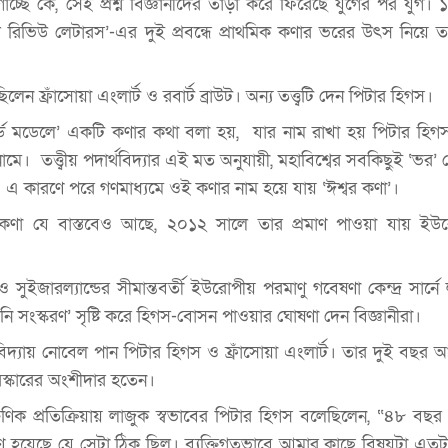
াচ্ছে কে, সেই প্রশ্ন বিজ্ঞানীদের তাড়া করে ফিরেছে যুগের পর যুগ।
রিভিউ লেটারস’-এর দুই প্রবন্ধে প্রাথমিক কণার ভরের উৎস নিয়ে তত্ত্ব
েন ফ্রাঁসোয়া এংলার্ট ও রবার্ট ব্রাউট। অন্য তত্ত্বটি দেন পিটার হিগস।
যান্ডার্ড মডেলে’ একটি কণার কথা বলা হয়, যার নাম রাখা হয় পিটার হি
র নামে। তত্ত্বীয় পদার্থবিদ্যার এই মত অনুযায়ী, মহাবিশ্বের সবকিছুই ‘ভর
 এ কারণে পরে গণমাধ্যমে ওই কণার নাম হয়ে যায় ‘ঈশ্বর কণা’।
 কণা যে বাস্তবেও আছে, ২০১২ সালে তার প্রমাণ পাওয়া যায় ইউর
 সুইজারল্যান্ডের সীমান্তবর্তী ইউরোপীয় পরমাণু গবেষণা কেন্দ্র সার্নে লা
িনি সংস্করণ’ সৃষ্টি করে হিগস-বোসন পাওয়ার ঘোষণা দেন বিজ্ঞানীরা।
দ্যায় নোবেল পান পিটার হিগস ও ফ্রাঁসোয়া এংলার্ট। তার দুই বছর আ
ুরস্কারের অংশীদার হতেন।
ণিক প্রতিক্রিয়ায় লাজুক স্বভাবের পিটার হিগস বলেছিলেন, “৪৮ ব
ণ হয়েছে যে সেটা ঠিক ছিল। ব্যক্তিগতভাবে আমার কাছে বিষয়টা এতটুকু