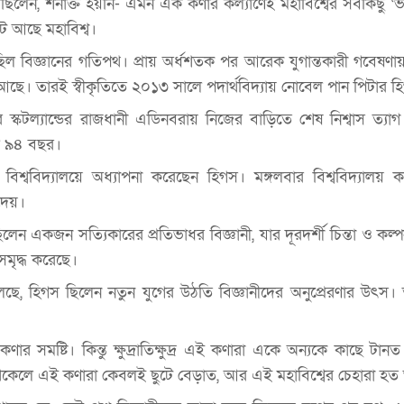
লেছিলেন, শনাক্ত হয়নি- এমন এক কণার কল্যাণেই মহাবিশ্বের সবকিছু ‘ভ
 আছে মহাবিশ্ব।
ছিল বিজ্ঞানের গতিপথ। প্রায় অর্ধশতক পর আরেক যুগান্তকারী গবেষণায় 
আছে। তারই স্বীকৃতিতে ২০১৩ সালে পদার্থবিদ্যায় নোবেল পান পিটার হ
 স্কটল্যান্ডের রাজধানী এডিনবরায় নিজের বাড়িতে শেষ নিশ্বাস ত্য
ল ৯৪ বছর।
িশ্ববিদ্যালয়ে অধ্যাপনা করেছেন হিগস। মঙ্গলবার বিশ্ববিদ্যালয় কর
দেয়।
লেন একজন সত্যিকারের প্রতিভাধর বিজ্ঞানী, যার দূরদর্শী চিন্তা ও কল্প
সমৃদ্ধ করেছে।
লেছে, হিগস ছিলেন নতুন যুগের উঠতি বিজ্ঞানীদের অনুপ্রেরণার উৎস। ত
কণার সমষ্টি। কিন্তু ক্ষুদ্রাতিক্ষুদ্র এই কণারা একে অন্যকে কাছে টানত
কেলে এই কণারা কেবলই ছুটে বেড়াত, আর এই মহাবিশ্বের চেহারা হত