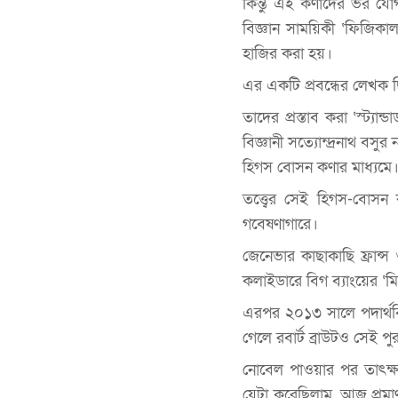
কিন্তু এই কণাদের ভর যোগ
বিজ্ঞান সাময়িকী ‘ফিজিকাল 
হাজির করা হয়।
এর একটি প্রবন্ধের লেখক ছিল
তাদের প্রস্তাব করা ‘স্ট্
বিজ্ঞানী সত্যোন্দ্রনাথ বসু
হিগস বোসন কণার মাধ্যমে।
তত্ত্বের সেই হিগস-বোসন
গবেষণাগারে।
জেনেভার কাছাকাছি ফ্রান্স ও
কলাইডারে বিগ ব্যাংয়ের ‘ম
এরপর ২০১৩ সালে পদার্থবি
গেলে রবার্ট ব্রাউটও সেই প
নোবেল পাওয়ার পর তাৎক্ষ
যেটা করেছিলাম, আজ প্রমা