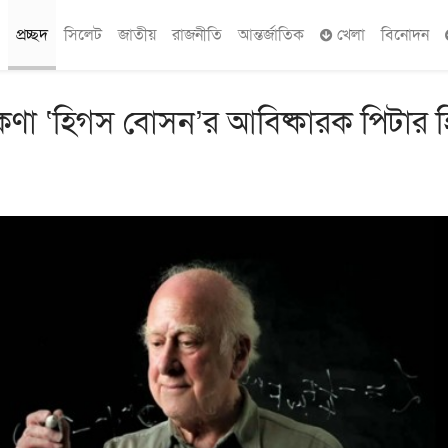
প্রচ্ছদ
সিলেট
জাতীয়
রাজনীতি
আন্তর্জাতিক
খেলা
বিনোদন
ময়কণা ‘হিগস বোসন’র আবিষ্কারক পিটার 