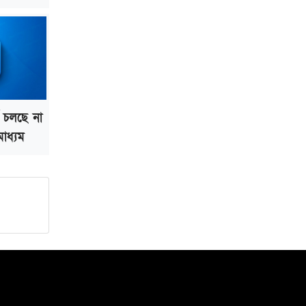
 চলছে না
াধ্যম