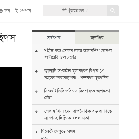
সব
ই-পেপার
হিগস
সর্বশেষ
জনপ্রিয়
শহীদ রুদ্র সেনের নামে স্কলারশিপ ঘোষণা
শাবিপ্রবি উপাচার্যের
জ্বালানি সংকটের মূল কারণ বিগত ১৭
বছরের অব্যবস্থাপনা : খন্দকার মুক্তাদির
সিলেটে ডিবি পরিচয়ে কিশোরকে অপহরণ
চেষ্টা
শেখ হাসিনা যেন রাজনৈতিক বক্তব্য দিতে
না পারে, দিল্লিকে বলল ঢাকা
সিলেটে ডেঙ্গুতে প্রথম
মৃত্যু