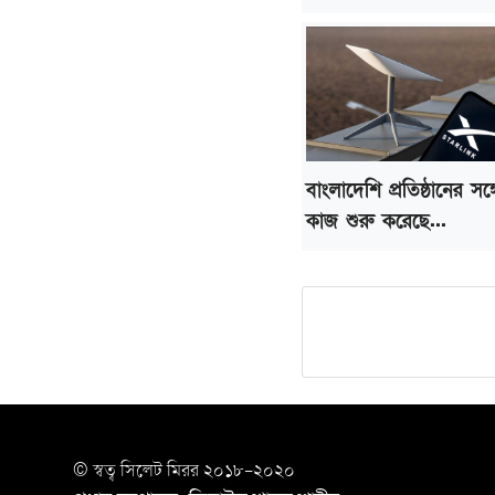
বাংলাদেশি প্রতিষ্ঠানের সঙ্গ
কাজ শুরু করেছে...
© স্বত্ব সি‌লেট মিরর ২০১৮-২০২০