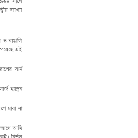
 ১৯৬৪ সালে
প্রত্যাহার
ীয় ব্যাখ্যা
জুলাই সনদ মেনে নিন, না হলে এদেশের
মানুষ মুক্তির পথে: জামায়াত আমির
গস ও বাঙালি
’ পেয়েছে এই
োপের সার্ন
র্জ হ্যাড্রন
গে মারা না
ছর আগে আমি
ই। নির্ভুল