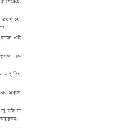
র’ পেয়েছে,
হতে হবে’: কুলাউড়ায় মোস্তফা মামুন
উত্তেজনার মধ্যে সিলেটে ৫ প্লাটুন বিজিবি
প্রমাণ হয়,
মোতায়েন
িগস।
সিলেটে যুবককে ঘর থেকে ডেকে নিয়ে
াগ করেন এই
খুন
সিলেটে বাসা থেকে অবসরপ্রাপ্ত পুলিশ
্তৃপক্ষ এক
কর্মকর্তার মরদেহ উদ্ধার
দক্ষিণ সুরমায় গ্যাস সিলিন্ডার গোডাউনে
না এই বিশ্ব
ভয়াবহ বিস্ফোরণ
ইউপি সদস্যের বিরুদ্ধে ‘মিথ্যা ও
ার প্রয়াণে
ষড়যন্ত্রমূলক’ মামলার প্রতিবাদে মানববন্ধন
রপ্তানি বৃদ্ধিতে ক্ষুদ্র উদ্যোক্তাদের মেলা বুথ
 না, যদি না
ভাড়া মওকুফ : বাণিজ্যমন্ত্রী
 অন্যরকম।
মুক্তাদির-আরিফসহ ১৮ মন্ত্রীর পুলিশ এসকর্ট