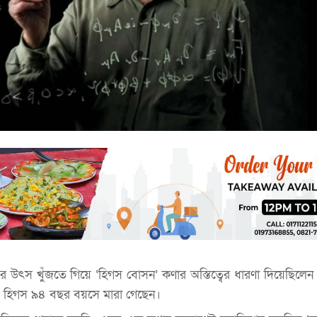
উৎস খুঁজতে গিয়ে ‘হিগস বোসন’ কণার অস্তিত্বের ধারণা দিয়েছিলেন যে
টার হিগস ৯৪ বছর বয়সে মারা গেছেন।