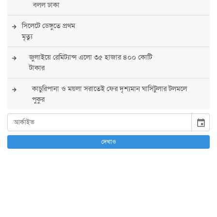
বলল ঢাকা
সিলেটে ডেঙ্গুতে প্রথম
মৃত্যু
জুলাইয়ে রেমিট্যান্স এলো ৩৫ হাজার ৪০০ কোটি
টাকার
কাচুরিপানা ও ময়লা সরাতেই ফের দৃশ্যমান ঘাসিটুলার টলমলে
পুকুর
সারা দেশে সর্বোচ্চ সতর্কতা জারি
event
পুলিশের
দেখাও
বিএনপির রাষ্ট্রপতি প্রার্থী চূড়ান্ত করবেন তারেক
রহমান
তারেক রহমানের নেতৃত্বে পূর্ণ আস্থা যুক্তরাষ্ট্রের :
সার্জিও গর
আগস্টে দুই দফায় ৮ দিনের ছুটির সুযোগ