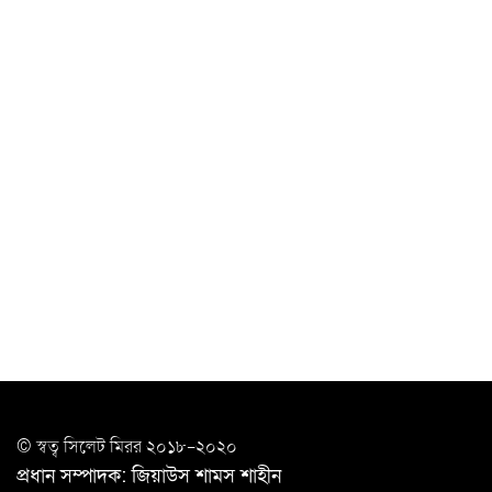
চাকরিজীবীদের
‘ভালো লেখক হতে হলে আগে ভালো পাঠক হতে হবে’: কুলাউড়ায়
মোস্তফা মামুন
উত্তেজনার মধ্যে সিলেটে ৫ প্লাটুন বিজিবি
মোতায়েন
সিলেটে যুবককে ঘর থেকে ডেকে নিয়ে
খুন
সিলেটে বাসা থেকে অবসরপ্রাপ্ত পুলিশ কর্মকর্তার মরদেহ
উদ্ধার
দক্ষিণ সুরমায় গ্যাস সিলিন্ডার গোডাউনে ভয়াবহ
বিস্ফোরণ
ইউপি সদস্যের বিরুদ্ধে ‘মিথ্যা ও ষড়যন্ত্রমূলক’ মামলার প্রতিবাদে
© স্বত্ব সি‌লেট মিরর ২০১৮-২০২০
মানববন্ধন
প্রধান সম্পাদক: জিয়াউস শামস শাহীন