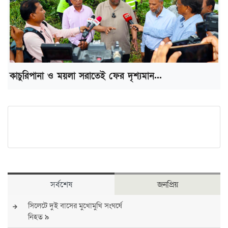
কাচুরিপানা ও ময়লা সরাতেই ফের দৃশ্যমান...
সর্বশেষ
জনপ্রিয়
সিলেটে দুই বাসের মুখোমুখি সংঘর্ষে
নিহত ৯