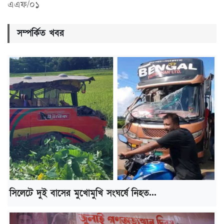
এএফ/০১
সম্পর্কিত খবর
সিলেটে দুই বাসের মুখোমুখি সংঘর্ষে নিহত...