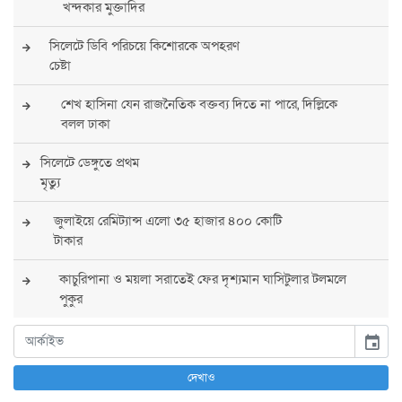
খন্দকার মুক্তাদির
সিলেটে ডিবি পরিচয়ে কিশোরকে অপহরণ
চেষ্টা
শেখ হাসিনা যেন রাজনৈতিক বক্তব্য দিতে না পারে, দিল্লিকে
বলল ঢাকা
সিলেটে ডেঙ্গুতে প্রথম
মৃত্যু
জুলাইয়ে রেমিট্যান্স এলো ৩৫ হাজার ৪০০ কোটি
টাকার
কাচুরিপানা ও ময়লা সরাতেই ফের দৃশ্যমান ঘাসিটুলার টলমলে
পুকুর
সারা দেশে সর্বোচ্চ সতর্কতা জারি
event
পুলিশের
দেখাও
বিএনপির রাষ্ট্রপতি প্রার্থী চূড়ান্ত করবেন তারেক