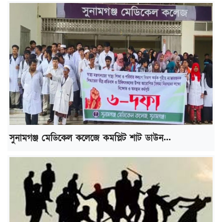
সুনামগঞ্জ মেডিকেল কলেজে কমপ্লিট শাট ডাউন...