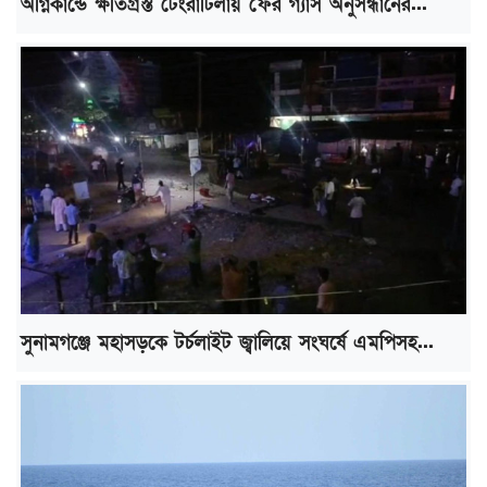
অগ্নিকান্ডে ক্ষতিগ্রস্ত টেংরাটিলায় ফের গ্যাস অনুসন্ধানের...
সুনামগঞ্জে মহাসড়কে টর্চলাইট জ্বালিয়ে সংঘর্ষে এমপিসহ...