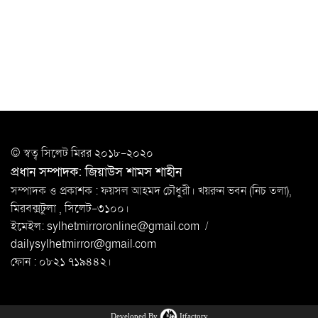
খুন
সিলেটে বাসা থেকে অবসরপ্রাপ্ত পুলিশ কর্মকর্তার মরদেহ
উদ্ধার
দক্ষিণ সুরমায় গ্যাস সিলিন্ডার গোডাউনে ভয়াবহ
বিস্ফোরণ
ইউপি সদস্যের বিরুদ্ধে ‘মিথ্যা ও ষড়যন্ত্রমূলক’ মামলার প্রতিবাদে
© স্বত্ব সি‌লেট মিরর ২০১৮-২০২০
মানববন্ধন
প্রধান সম্পাদক: জিয়াউস শামস শাহীন
রপ্তানি বৃদ্ধিতে ক্ষুদ্র উদ্যোক্তাদের মেলা বুথ ভাড়া মওকুফ :
সম্পাদক ও প্রকাশক : ফয়সল আহমদ চৌধুরী। খয়রুন ভবন (নিচ তলা),
বাণিজ্যমন্ত্রী
মিরবক্সটুলা ,
সি‌লেট-৩১০০।
ইমেইল:
sylhetmirroronline@gmail.com
/
মুক্তাদির-আরিফসহ ১৮ মন্ত্রীর পুলিশ এসকর্ট
dailysylhetmirror@gmail.com
প্রত্যাহার
ফোন : ০৮২১ ৭১৯৪৪২।
Developed By
Itfactory