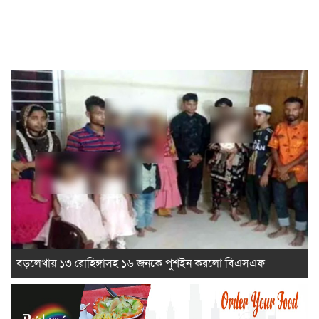
বড়লেখায় ১৩ রোহিঙ্গাসহ ১৬ জনকে পুশইন করলো বিএসএফ