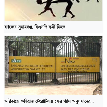
রণক্ষেত্র সুনামগঞ্জ, বিএনপি কর্মী নিহত
অগ্নিকান্ডে ক্ষতিগ্রস্ত টেংরাটিলায় ফের গ্যাস অনুসন্ধানের...