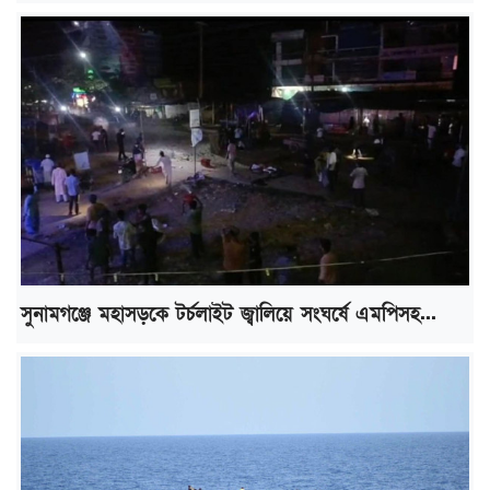
সুনামগঞ্জে মহাসড়কে টর্চলাইট জ্বালিয়ে সংঘর্ষে এমপিসহ...