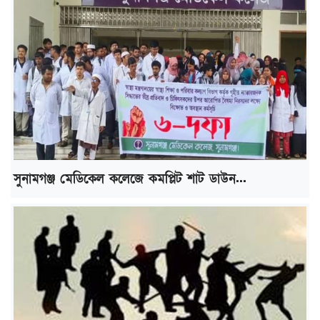
সুনামগঞ্জ মেডিকেল কলেজে কমপ্লিট শাট ডাউন...