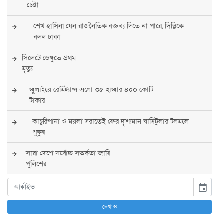
চেষ্টা
শেখ হাসিনা যেন রাজনৈতিক বক্তব্য দিতে না পারে, দিল্লিকে
বলল ঢাকা
সিলেটে ডেঙ্গুতে প্রথম
মৃত্যু
জুলাইয়ে রেমিট্যান্স এলো ৩৫ হাজার ৪০০ কোটি
টাকার
কাচুরিপানা ও ময়লা সরাতেই ফের দৃশ্যমান ঘাসিটুলার টলমলে
পুকুর
সারা দেশে সর্বোচ্চ সতর্কতা জারি
পুলিশের
বিএনপির রাষ্ট্রপতি প্রার্থী চূড়ান্ত করবেন তারেক
event
রহমান
দেখাও
তারেক রহমানের নেতৃত্বে পূর্ণ আস্থা যুক্তরাষ্ট্রের :