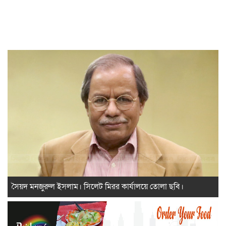
সৈয়দ মনজুরুল ইসলাম। সিলেট মিরর কার্যালয়ে তোলা ছবি।