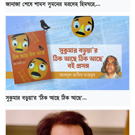
জানাজা শেষে শামস সুমনের মরদেহ হিমঘরে,...
সুকুমার বড়ুয়া’র 'ঠিক আছে ঠিক আছে'...