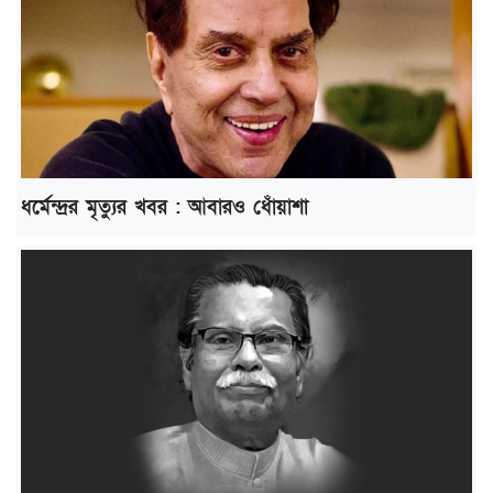
ধর্মেন্দ্রর মৃত্যুর খবর : আবারও ধোঁয়াশা