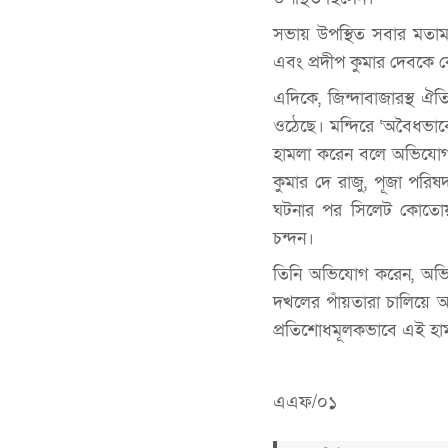
সভায় উপস্থিত সবার মতাম
এবং প্রদীপ কুমার দেবকে কোষ
এদিকে, জিন্দাবাজারস্থ ঐ
ওঠেছে। মন্দিরে ‘অবৈধভা
হামলা করেন বলে অভিযোগ 
কুমার দে রাজু, পূজা প
ঘটনার পর সিলেট কোতোয়া
চন্দন।
তিনি অভিযোগ করেন, অভিযু
দখলের পাঁয়তারা চালিয়ে আস
প্রতিশোধমূলকভাবে এই হা
এএফ/০১