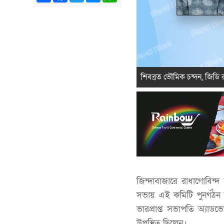
শিবব্রত ভৌমিক চন্দন, জিডি র
জিন্দাবাজারে রাধাগোবিন
সভায় এই কমিটি পুনর্গঠন
ভারপ্রাপ্ত সভাপতি অ্যা
উপস্থিত ছিলেন।