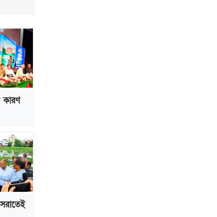
ভাড়া মওকুফ : বাণিজ্যমন্ত্রী
মুক্তাদির-আরিফসহ ১৮ মন্ত্রীর পুলিশ এসকর্ট
প্রত্যাহার
ল কারণ
 সরাতেই