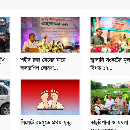
ুখি
শহীদ রুদ্র সেনের নামে
জ্বালানি সংকটের মূ
স্কলারশিপ ঘোষণা...
বিগত ১৭...
সিলেটে ডেঙ্গুতে প্রথম মৃত্যু
কাচুরিপানা ও ময়লা