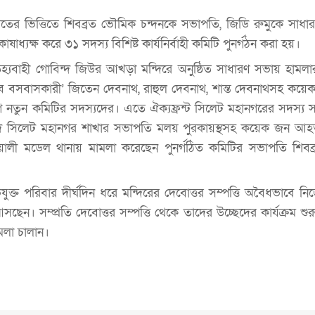
তের ভিত্তিতে শিবব্রত ভৌমিক চন্দনকে সভাপতি, জিডি রুমুকে সাধা
াধ্যক্ষ করে ৩১ সদস্য বিশিষ্ট কার্যনির্বাহী কমিটি পুনর্গঠন করা হয়।
তিহ্যবাহী গোবিন্দ জিউর আখড়া মন্দিরে অনুষ্ঠিত সাধারণ সভায় হাম
বে বসবাসকারী’ জিতেন দেবনাথ, রাহুল দেবনাথ, শান্ত দেবনাথসহ কয়
নতুন কমিটির সদস্যদের। এতে ঐক্যফ্রন্ট সিলেট মহানগরের সদস্য 
রিষদ সিলেট মহানগর শাখার সভাপতি মলয় পুরকায়স্থসহ কয়েক জন আ
লী মডেল থানায় মামলা করেছেন পুনর্গঠিত কমিটির সভাপতি শিবব
ক্ত পরিবার দীর্ঘদিন ধরে মন্দিরের দেবোত্তর সম্পত্তি অবৈধভাবে নি
ছেন। সম্প্রতি দেবোত্তর সম্পত্তি থেকে তাদের উচ্ছেদের কার্যক্রম শু
মলা চালান।