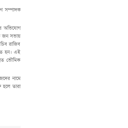
চাকরিজীবীদের
রণ সম্পাদক
‘ভালো লেখক হতে হলে আগে ভালো পাঠক
হতে হবে’: কুলাউড়ায় মোস্তফা মামুন
লার অভিযোগ
উত্তেজনার মধ্যে সিলেটে ৫ প্লাটুন বিজিবি
েক জন সভায়
মোতায়েন
সচিব রাজিব
সিলেটে যুবককে ঘর থেকে ডেকে নিয়ে
হত হন। এই
খুন
্রত ভৌমিক
সিলেটে বাসা থেকে অবসরপ্রাপ্ত পুলিশ
কর্মকর্তার মরদেহ উদ্ধার
জেদের নামে
রু হলে তারা
দক্ষিণ সুরমায় গ্যাস সিলিন্ডার গোডাউনে
ভয়াবহ বিস্ফোরণ
ইউপি সদস্যের বিরুদ্ধে ‘মিথ্যা ও
ষড়যন্ত্রমূলক’ মামলার প্রতিবাদে মানববন্ধন
রপ্তানি বৃদ্ধিতে ক্ষুদ্র উদ্যোক্তাদের মেলা বুথ