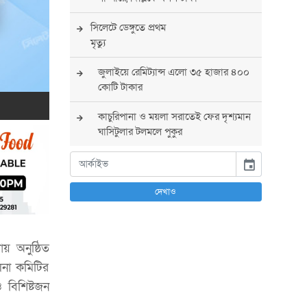
সিলেটে ডেঙ্গুতে প্রথম
মৃত্যু
জুলাইয়ে রেমিট্যান্স এলো ৩৫ হাজার ৪০০
কোটি টাকার
কাচুরিপানা ও ময়লা সরাতেই ফের দৃশ্যমান
ঘাসিটুলার টলমলে পুকুর
সারা দেশে সর্বোচ্চ সতর্কতা জারি
event
পুলিশের
দেখাও
বিএনপির রাষ্ট্রপতি প্রার্থী চূড়ান্ত করবেন
তারেক রহমান
য় অনুষ্ঠিত
তারেক রহমানের নেতৃত্বে পূর্ণ আস্থা
যুক্তরাষ্ট্রের : সার্জিও গর
লনা কমিটির
 বিশিষ্টজন
আগস্টে দুই দফায় ৮ দিনের ছুটির সুযোগ